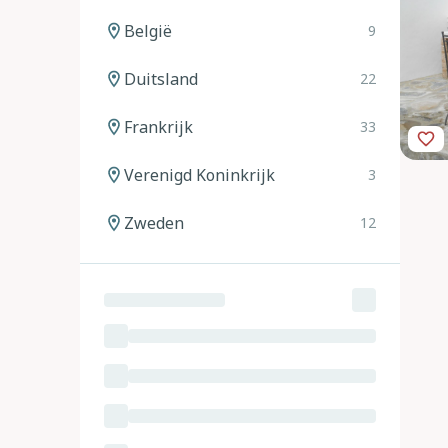
België
9
Duitsland
22
Frankrijk
33
Verenigd Koninkrijk
3
Zweden
12
Noorwegen
12
Spanje
20
Italië
24
Oostenrijk
11