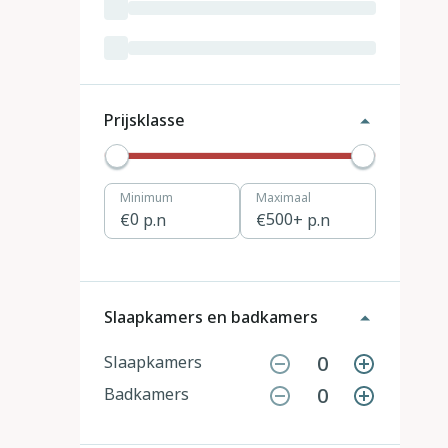
Luxemburg
3
Kroatië
19
Tsjechië
4
Prijsklasse
Denemarken
12
Minimum
Maximaal
Hongarije
1
0
p.n
500
+ p.n
Polen
11
Portugal
7
Slaapkamers en badkamers
Slovenië
2
0
Slaapkamers
0
Badkamers
Zwitserland
10