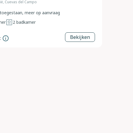
sië, Cuevas del Campo
toegestaan, meer op aanvraag
mer
2
badkamer
Bekijken
t