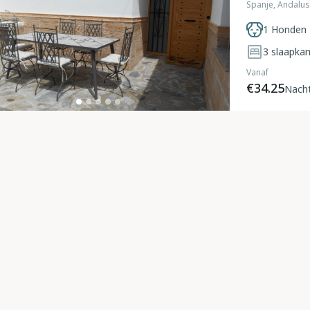
Spanje, Andalu
1 Honden 
3
slaapka
Vanaf
€34.25
Nach