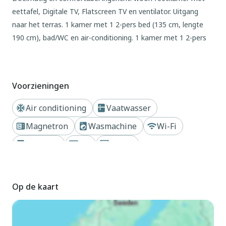
eettafel, Digitale TV, Flatscreen TV en ventilator. Uitgang
naar het terras. 1 kamer met 1 2-pers bed (135 cm, lengte
190 cm), bad/WC en air-conditioning. 1 kamer met 1 2-pers
bed (135 cm, lengte 190 cm), air-conditioning. 1 kamer met 2
bedden (90 cm, lengte 190 cm). Open keuken (oven,
afwasmachine, 3 keramische glas kookplaten, broodrooster,
Voorzieningen
waterkoker, magnetron, diepvriezer, elektrische
koffiemachine). Bad/bidet/WC. Terras. Terrasmeubelen.
Air conditioning
Vaatwasser
Zijdelings uitzicht op zee. Ter beschikking: wasmachine,
Magnetron
Wasmachine
Wi-Fi
strijkijzer, kinderstoel, kinderbed tot 2 jaar, haardroger.
Internet (WiFi, gratis). Geschikt voor families. Niet rokers
Koelkast
TV
Haard
woning. Maximaal 1 huisdier/hond toegestaan. VFT/AL/04115
Dichtbij strand of kust
// Reg. Nr.:
ESFCTU0000040140002852570000000000000000VFT/AL/041150
Op de kaart
Buiten
Flatgebouw "Navio". Centrale, zonnige ligging, 20 m van het