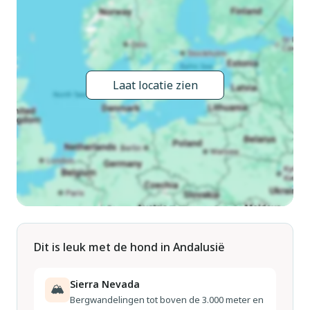
strand, de straat oversteken. In het huis: lift. Openbare
parkeerplaatsen in de straat. Levensmiddelenwinkel,
supermarkt 500 m, restaurant, bar, café 50 m, bushalte 350
m, treinstation 40 km. Jachthaven 300 m. Attracties in de
buurt: Almería 15 km. De eigenaar accepteert geen
Laat locatie zien
jeugdgroepen. De omgeving is gevoelig voor geluidsoverlast.
Gelieve geen lawaai te maken en de rust te bewaren.
Dit is leuk met de hond in Andalusië
Sierra Nevada
🏔
Bergwandelingen tot boven de 3.000 meter en