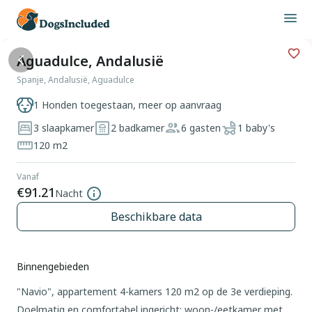
Aguadulce, Andalusië
Spanje, Andalusië, Aguadulce
1 Honden toegestaan, meer op aanvraag
3 slaapkamer
2 badkamer
6 gasten
1 baby's
120 m2
Vanaf
€91.21
Nacht
Beschikbare data
Binnengebieden
"Navio", appartement 4-kamers 120 m2 op de 3e verdieping.
Doelmatig en comfortabel ingericht: woon-/eetkamer met