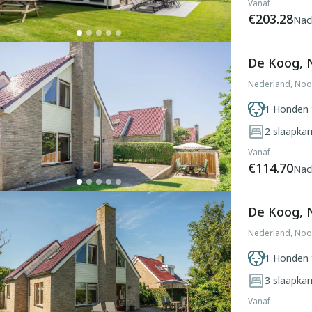
Vanaf
€203.28
Nac
De Koog, 
Nederland, Noo
1 Honden 
2
slaapka
Vanaf
€114.70
Nac
De Koog, 
Nederland, Noo
1 Honden 
3
slaapka
Vanaf