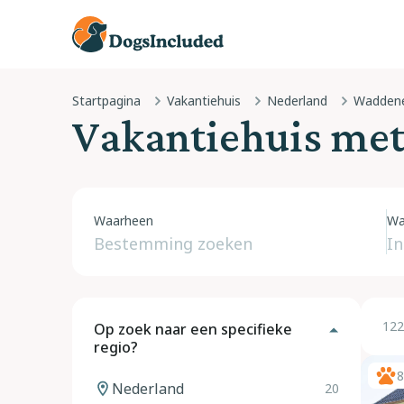
Startpagina
Vakantiehuis
Nederland
Waddene
Vakantiehuis me
Waarheen
Wa
122
Op zoek naar een specifieke
regio?
8
Nederland
20