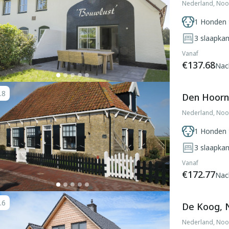
Nederland, Noo
1 Honden 
3
slaapka
Vanaf
€137.68
Nac
.8
Den Hoorn
Nederland, Noo
1 Honden 
3
slaapka
Vanaf
€172.77
Nac
.6
De Koog, 
Nederland, Noo