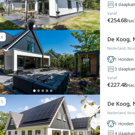
4
slaapka
Vanaf
€254.68
Nac
.6
De Koog, 
Nederland, Noo
1 Honden 
3
slaapka
Vanaf
€227.48
Nac
.5
De Koog, 
Nederland, Noo
1 Honden 
4
slaapka