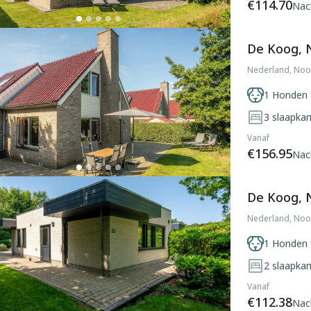
€114.70
Nac
De Koog, 
Nederland, Noo
1 Honden 
3
slaapka
Vanaf
€156.95
Nac
De Koog, 
Nederland, Noo
1 Honden 
2
slaapka
Vanaf
€112.38
Nac