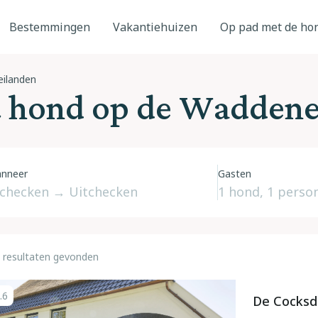
Bestemmingen
Vakantiehuizen
Op pad met de ho
ilanden
t hond op de Waddene
nneer
Gasten
 resultaten gevonden
.6
De Cocksd