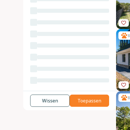
8
8
Wissen
Toepassen