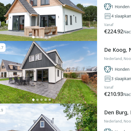
1 Honden 
4
slaapka
Vanaf
€224.92
Nac
.7
De Koog, 
Nederland, Noo
1 Honden 
3
slaapka
Vanaf
€210.93
Nac
.9
Den Burg,
Nederland, Noo