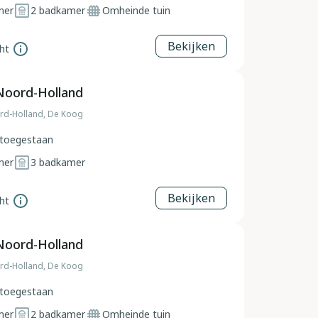
mer
2
badkamer
Omheinde tuin
Bekijken
ht
Noord-Holland
rd-Holland, De Koog
toegestaan
mer
3
badkamer
Bekijken
ht
Noord-Holland
rd-Holland, De Koog
toegestaan
mer
2
badkamer
Omheinde tuin