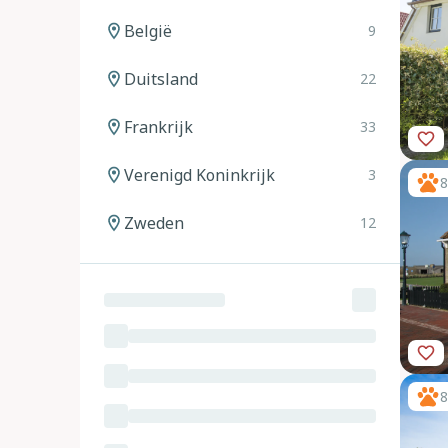
België
9
Duitsland
22
Frankrijk
33
Verenigd Koninkrijk
3
8
Zweden
12
Noorwegen
12
Spanje
20
Italië
24
8
Oostenrijk
11