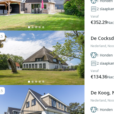
1 Honden 
2
slaapka
Vanaf
€352.29
Nac
.5
De Cocksd
Nederland, Noo
1 Honden 
2
slaapka
Vanaf
€134.36
Nac
.5
De Koog, 
Nederland, Noo
1 Honden 