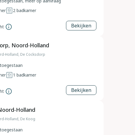
toegestaan, meer op aanvraag
mer
2
badkamer
Bekijken
ht
orp, Noord-Holland
rd-Holland, De Cocksdorp
toegestaan
mer
1
badkamer
Bekijken
ht
Noord-Holland
rd-Holland, De Koog
toegestaan