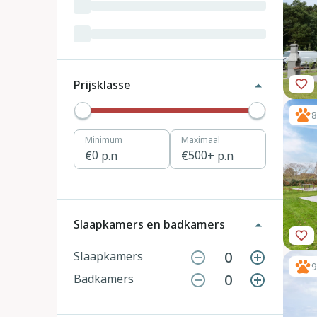
Luxemburg
3
Kroatië
19
Tsjechië
4
Prijsklasse
Denemarken
12
8
Minimum
Maximaal
Hongarije
1
0
p.n
500
+ p.n
Polen
11
Portugal
7
Slaapkamers en badkamers
Slovenië
2
0
Slaapkamers
9
0
Badkamers
Zwitserland
10