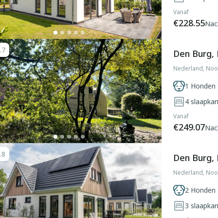
Vanaf
€228.55
Nac
.7
Den Burg,
Nederland, Noo
1 Honden 
4
slaapka
Vanaf
€249.07
Nac
.8
Den Burg,
Nederland, Noo
2 Honden 
3
slaapka