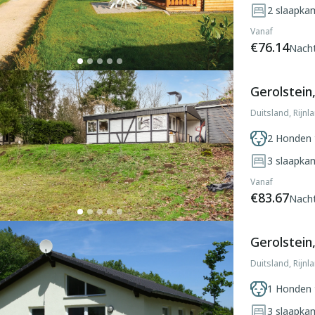
2
slaapka
Vanaf
€76.14
Nach
Gerolstein,
Duitsland, Rijnl
2 Honden 
3
slaapka
Vanaf
€83.67
Nach
Gerolstein,
Duitsland, Rijnl
1 Honden 
3
slaapka