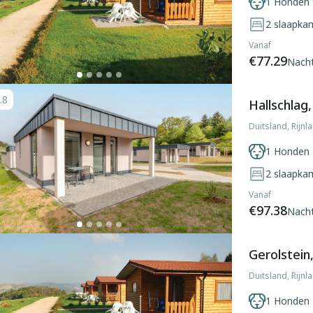
1 Honden 
2
slaapka
Vanaf
€77.29
Nach
.8
Hallschlag,
Duitsland, Rijnl
1 Honden 
2
slaapka
Vanaf
€97.38
Nach
Gerolstein,
Duitsland, Rijnl
1 Honden 