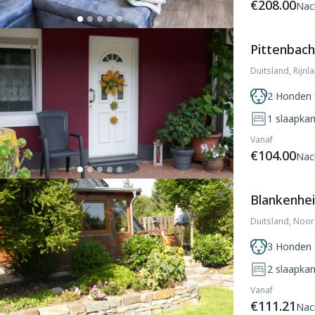
€208.00
Nac
Pittenbach,
Duitsland, Rijnl
2 Honden 
1
slaapka
Vanaf
€104.00
Nac
Blankenhei
Duitsland, Noor
3 Honden 
2
slaapka
Vanaf
€111.21
Nac