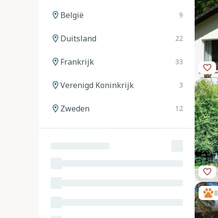
België
9
Duitsland
22
Frankrijk
33
Verenigd Koninkrijk
3
Zweden
12
Noorwegen
12
Spanje
20
Italië
24
8
Oostenrijk
11