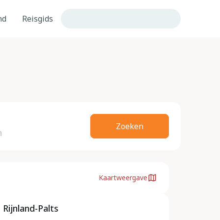
nd
Reisgids
Zoeken
Kaartweergave
 Rijnland-Palts