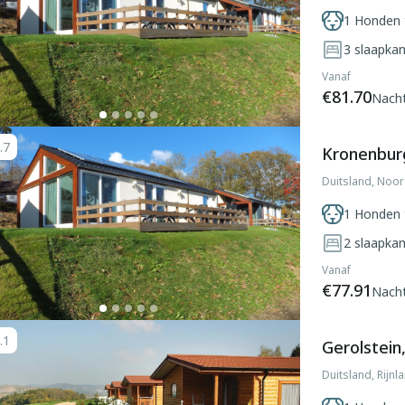
1 Honden 
3
slaapka
Vanaf
€81.70
Nach
.7
Kronenburg
Duitsland, Noor
1 Honden 
2
slaapka
Vanaf
€77.91
Nach
.1
Gerolstein,
Duitsland, Rijnl