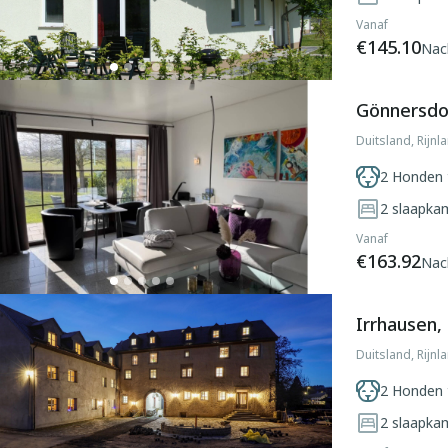
Vanaf
€145.10
Nac
Gönnersdor
Duitsland, Rijn
2 Honden 
2
slaapka
Vanaf
€163.92
Nac
Irrhausen, 
Duitsland, Rijnl
2 Honden 
2
slaapka