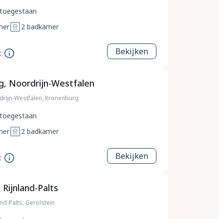
toegestaan
mer
2
badkamer
Bekijken
t
, Noordrijn-Westfalen
drijn-Westfalen, Kronenburg
toegestaan
mer
2
badkamer
Bekijken
t
 Rijnland-Palts
and-Palts, Gerolstein