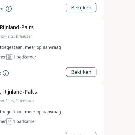
Bekijken
ht
Rijnland-Palts
and-Palts, Irrhausen
toegestaan, meer op aanvraag
mer
1
badkamer
Bekijken
t
 Rijnland-Palts
and-Palts, Pittenbach
toegestaan, meer op aanvraag
mer
1
badkamer