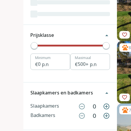
Luxemburg
3
Kroatië
19
Tsjechië
4
Prijsklasse
Denemarken
12
8
Minimum
Maximaal
Hongarije
1
0
p.n
500
+ p.n
Polen
11
Portugal
7
Slaapkamers en badkamers
Slovenië
2
0
Slaapkamers
7
0
Badkamers
Zwitserland
10