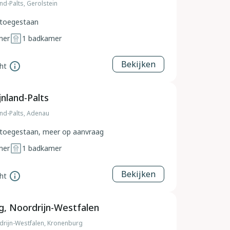
and-Palts, Gerolstein
toegestaan
mer
1
badkamer
Bekijken
ht
jnland-Palts
and-Palts, Adenau
toegestaan, meer op aanvraag
mer
1
badkamer
Bekijken
ht
, Noordrijn-Westfalen
drijn-Westfalen, Kronenburg