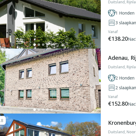
Duitsland, Rijnl
1 Honden 
3
slaapka
Vanaf
€138.20
Nac
Adenau, Ri
Duitsland, Rijnl
2 Honden 
2
slaapka
Vanaf
€152.80
Nac
.8
Kronenburg
Duitsland, Noor