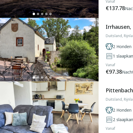
Vanaf
€137.78
Nac
Irrhausen, 
Duitsland, Rijnl
2 Honden 
1
slaapka
Vanaf
€97.38
Nach
Pittenbach,
Duitsland, Rijnl
2 Honden 
2
slaapka
Vanaf