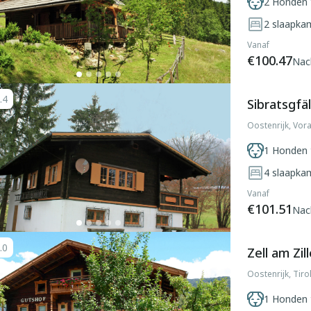
2 Honden 
2
slaapka
Vanaf
€100.47
Nac
.4
Sibratsgfäl
Oostenrijk, Vora
1 Honden 
4
slaapka
Vanaf
€101.51
Nac
.0
Zell am Zill
Oostenrijk, Tirol
1 Honden 