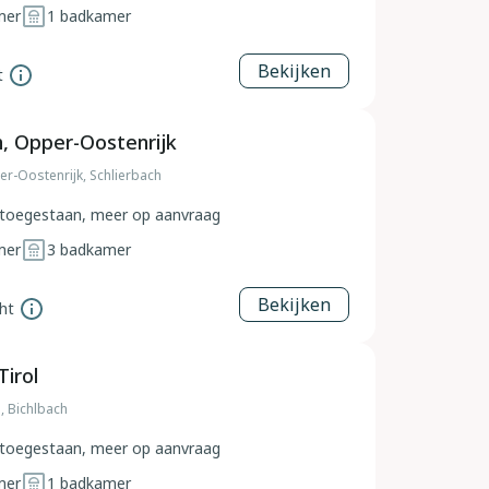
mer
1
badkamer
Bekijken
t
h, Opper-Oostenrijk
er-Oostenrijk, Schlierbach
toegestaan, meer op aanvraag
mer
3
badkamer
Bekijken
ht
Tirol
l, Bichlbach
toegestaan, meer op aanvraag
mer
1
badkamer