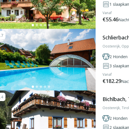
1
slaapka
Vanaf
€55.46
Nach
.7
Schlierbac
Oostenrijk, Opp
2 Honden 
3
slaapka
Vanaf
€182.29
Nac
.4
Bichlbach, 
Oostenrijk, Tiro
2 Honden 
2
slaapka