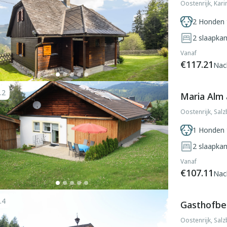
Oostenrijk, Kari
2 Honden 
2
slaapka
Vanaf
€117.21
Nac
.2
Maria Alm 
Oostenrijk, Sal
1 Honden 
2
slaapka
Vanaf
€107.11
Nac
.4
Gasthofber
Oostenrijk, Sal