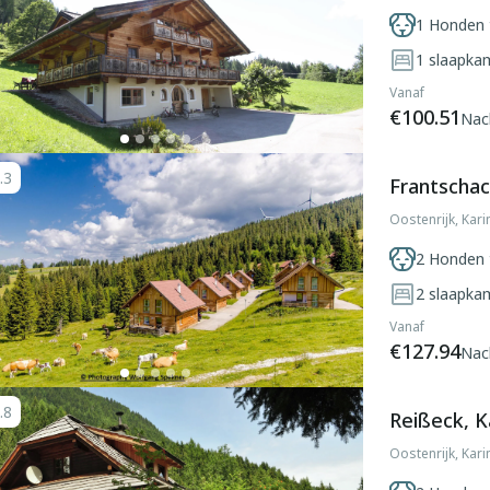
1 Honden 
1
slaapka
Vanaf
€100.51
Nac
.3
Frantschac
Oostenrijk, Kari
2 Honden 
2
slaapka
Vanaf
€127.94
Nac
.8
Reißeck, K
Oostenrijk, Kari