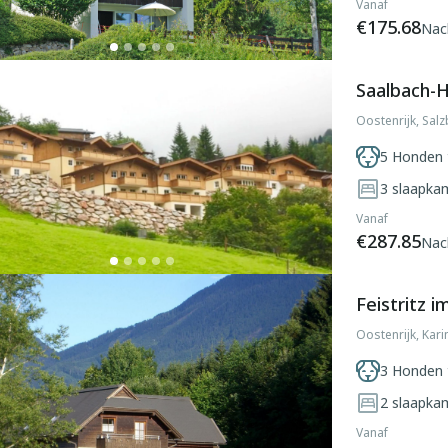
Vanaf
€175.68
Nac
Saalbach-H
Oostenrijk, Sal
5 Honden 
3
slaapka
Vanaf
€287.85
Nac
Feistritz i
Oostenrijk, Karin
3 Honden 
2
slaapka
Vanaf