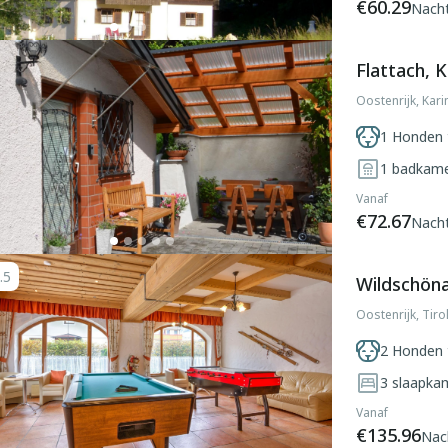
€60.29
Nach
Flattach, K
Oostenrijk, Karin
1 Honden 
1
badkam
Vanaf
€72.67
Nach
.5
Wildschöna
Oostenrijk, Tir
2 Honden 
3
slaapka
Vanaf
€135.96
Nac