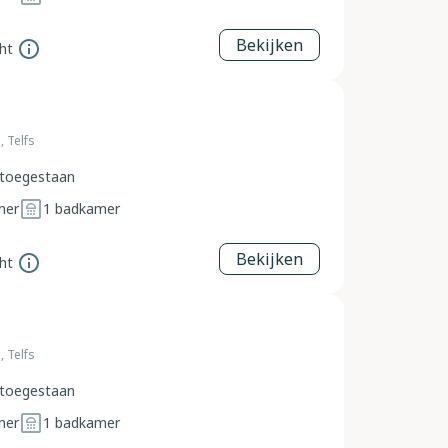
Bekijken
ht
, Telfs
toegestaan
mer
1
badkamer
Bekijken
ht
, Telfs
toegestaan
mer
1
badkamer