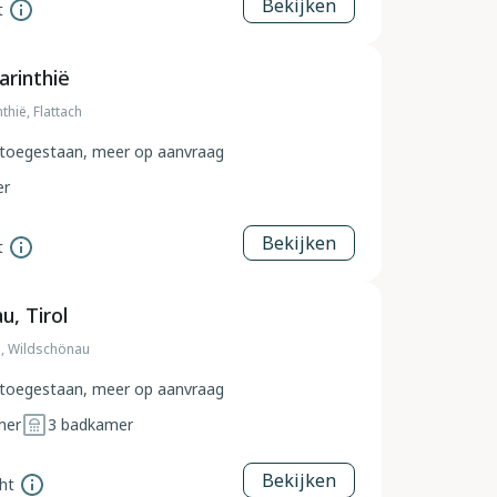
Bekijken
t
arinthië
thië, Flattach
toegestaan, meer op aanvraag
er
Bekijken
t
u, Tirol
ol, Wildschönau
toegestaan, meer op aanvraag
mer
3
badkamer
Bekijken
ht