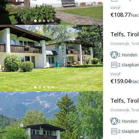
Vanaf
€108.77
Nac
Telfs, Tirol
Oostenrijk, Tirol
2 Honden 
2
slaapka
Vanaf
€159.04
Nac
Telfs, Tirol
Oostenrijk, Tirol
2 Honden 
2
slaapka