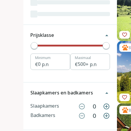
Luxemburg
3
Kroatië
19
Tsjechië
4
Prijsklasse
Denemarken
12
8
Minimum
Maximaal
Hongarije
1
0
p.n
500
+ p.n
Polen
11
Portugal
7
Slaapkamers en badkamers
Slovenië
2
0
Slaapkamers
8
0
Badkamers
Zwitserland
10