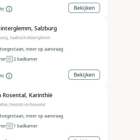
Bekijken
ht
interglemm, Salzburg
zburg, Saalbach-Hinterglemm
toegestaan, meer op aanvraag
mer
2
badkamer
Bekijken
ht
m Rosental, Karinthië
thië, Feistritz im Rosental
toegestaan, meer op aanvraag
mer
1
badkamer