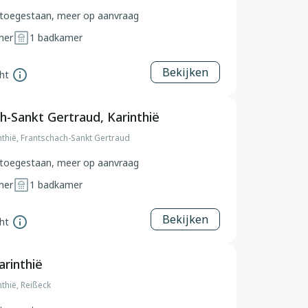
toegestaan, meer op aanvraag
mer
1
badkamer
Bekijken
ht
h-Sankt Gertraud, Karinthië
nthië, Frantschach-Sankt Gertraud
toegestaan, meer op aanvraag
mer
1
badkamer
Bekijken
ht
arinthië
nthië, Reißeck