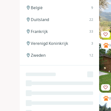
België
9
Duitsland
22
Frankrijk
33
Verenigd Koninkrijk
3
9
Zweden
12
Noorwegen
12
Spanje
20
Italië
24
8
Oostenrijk
11