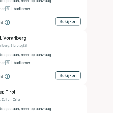
toegestaan, meer op aanvraag
mer
1
badkamer
Bekijken
ht
l, Vorarlberg
rlberg, Sibratsgfäll
toegestaan, meer op aanvraag
mer
1
badkamer
Bekijken
ht
er, Tirol
, Zell am Ziller
toegestaan, meer op aanvraag