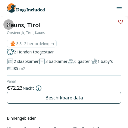
Kauns, Tirol
Oostenrijk, Tirol, Kauns
8.8
2
beoordelingen
2 Honden toegestaan
2 slaapkamer
3 badkamer
6 gasten
1 baby's
85 m2
Vanaf
€72.23
Nacht
Beschikbare data
Binnengebieden