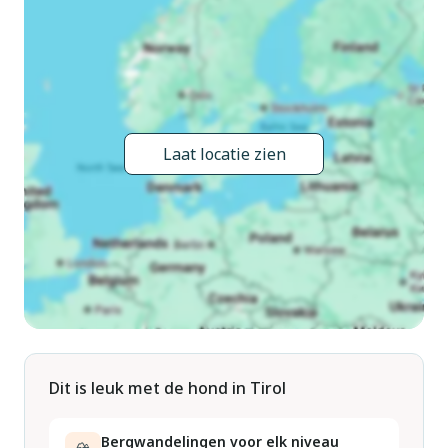
Parkeerplaats (voor 2 auto's) op het terrein. Supermarkt 3.6
km, bushalte "Kauns Unterdorf" 400 m, treinstation "Ötztal
Bahnhof" 39.1 km, openluchtzwembad 4.3 km, overdekt
zwembad 9.5 km, meer (zwemmen) "Ried" 5.5 km.
Golfterrein (27 holes) 57 km, bergtrein 5.5 km, skilift 5.5 km,
skibushalte 200 m, skischool 5.5 km, langlaufloipe 13 km.
Laat locatie zien
Bekende skigebieden kunnen gemakkelijk worden bereikt:
Kaunertaler Gletscher 31 km, Fiss/Serfaus 13 km,
Ried/Fendels 5.5 km. Op het grondstuk dierhouderij. Lokale
verkoop van streekproducten. Gratis skibus. Gratis skibus
naar het skigebied Fendels/Kaunertaler Gletscher. De
eigenaar woont in hetzelfde huis. Dieren in de buurt.
Dit is leuk met de hond in Tirol
Bergwandelingen voor elk niveau
🏔