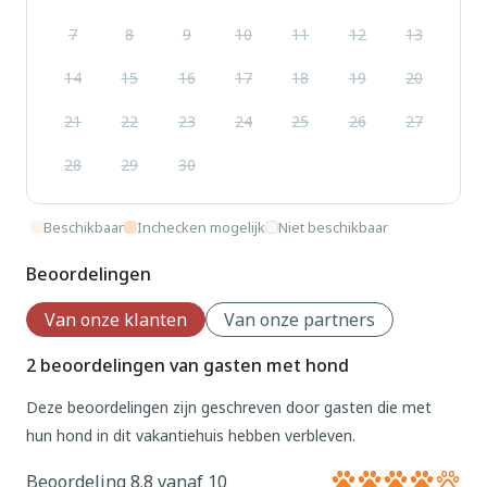
7
8
9
10
11
12
13
14
15
16
17
18
19
20
21
22
23
24
25
26
27
28
29
30
Beschikbaar
Inchecken mogelijk
Niet beschikbaar
Beoordelingen
Van onze klanten
Van onze partners
2 beoordelingen van gasten met hond
Deze beoordelingen zijn geschreven door gasten die met
hun hond in dit vakantiehuis hebben verbleven.
Beoordeling 8.8 vanaf 10