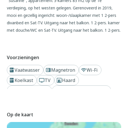
"Susanne", appartement 3-kamers 85 m2 op de 1e
verdieping, op het westen gelegen. Gerenoveerd in 2019,
mooi en gezellig ingericht: woon-/slaapkamer met 1 2-pers
divanbed en Sat-TV. Uitgang naar het balkon. 1 2-pers. kamer
met douche/WC en Sat-TV. Uitgang naar het balkon. 1 2-pers.
kamer met wastafel en Sat-TV. Keuken (oven, afwasmachine,
4 keramische glas kookplaten, broodrooster, waterkoker,
magnetron, diepvriezer, elektrische koffiemachine) met
Voorzieningen
eethoek. Bad/WC, douche/WC. Verwarming. Vloerbedekking.
Balkon. Balkonmeubilair. Panoramazicht. Ter beschikking:
Vaatwasser
Magnetron
Wi-Fi
kinderstoel, kinderbed. Internet (Internet (WiFi), gratis).
Koelkast
TV
Haard
Maximaal 2 huisdieren/honden toegestaan.
Dichtbij bergen
Dichtbij meer of rivier
Buiten
Kauns 3 km van Prutz: Landbouwbedrijfje 1.050 m boven
zeeniveau. In het centrum van Kauns, 16 km van het
Op de kaart
centrum van Landeck, tegen een helling, 5.5 km van het
meer, 5.5 km van het skigebied. In het huis: berging voor ski's.