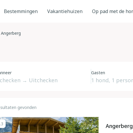
Bestemmingen
Vakantiehuizen
Op pad met de ho
Angerberg
nneer
Gasten
esultaten gevonden
.3
Angerberg,