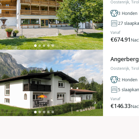
Oostenrijk, Tir
3 Honden 
27
slaapk
Vanaf
€674.91
Nac
Angerberg,
Oostenrijk, Tir
2 Honden 
5
slaapka
Vanaf
€146.33
Nac