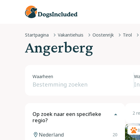
Startpagina
Vakantiehuis
Oostenrijk
Tirol
Angerberg
Waarheen
Wa
2 r
Op zoek naar een specifieke
regio?
8
Nederland
20