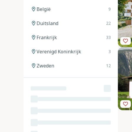
België
9
Duitsland
22
Frankrijk
33
Verenigd Koninkrijk
3
Zweden
12
Noorwegen
12
Spanje
20
Italië
24
Oostenrijk
11