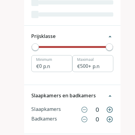
Luxemburg
3
Kroatië
19
Tsjechië
4
Prijsklasse
Denemarken
12
Minimum
Maximaal
Hongarije
1
0
p.n
500
+ p.n
Polen
11
Portugal
7
Slaapkamers en badkamers
Slovenië
2
0
Slaapkamers
0
Badkamers
Zwitserland
10