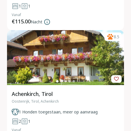
1
1
Vanaf
€115.00
Nacht
8.5
Achenkirch, Tirol
Oostenrijk, Tirol, Achenkirch
1 Honden toegestaan, meer op aanvraag
2
1
Vanaf