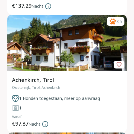
€137.29
Nacht
8.5
Achenkirch, Tirol
Oostenrijk, Tirol, Achenkirch
1 Honden toegestaan, meer op aanvraag
1
Vanaf
€97.87
Nacht