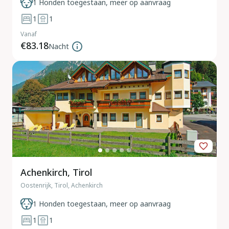
1 Honden toegestaan, meer op aanvraag
1
1
Vanaf
€83.18
Nacht
Achenkirch, Tirol
Oostenrijk, Tirol, Achenkirch
1 Honden toegestaan, meer op aanvraag
1
1