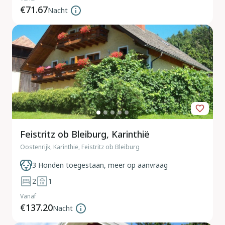
€71.67
Nacht
Feistritz ob Bleiburg, Karinthië
Oostenrijk, Karinthië, Feistritz ob Bleiburg
3 Honden toegestaan, meer op aanvraag
2
1
Vanaf
€137.20
Nacht