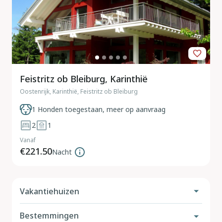
Feistritz ob Bleiburg, Karinthië
Oostenrijk, Karinthië, Feistritz ob Bleiburg
1 Honden toegestaan, meer op aanvraag
2
1
Vanaf
€221.50
Nacht
Vakantiehuizen
Bestemmingen
Vakantiehuis met hond