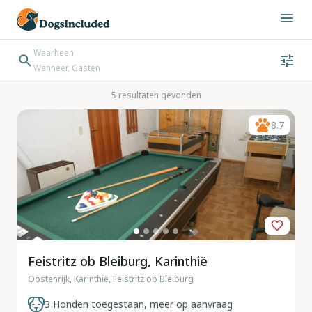
Waarheen
Wanneer, Gasten
Wanneer
Gasten
Bestemming zoeken
5 resultaten gevonden
Inchecken → Uitchecken
8.7
Feistritz ob Bleiburg, Karinthië
Oostenrijk, Karinthië, Feistritz ob Bleiburg
3 Honden toegestaan, meer op aanvraag