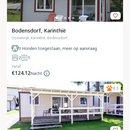
Bodensdorf, Karinthië
Oostenrijk, Karinthië, Bodensdorf
3 Honden toegestaan, meer op aanvraag
2
1
Vanaf
€124.12
Nacht
8.3