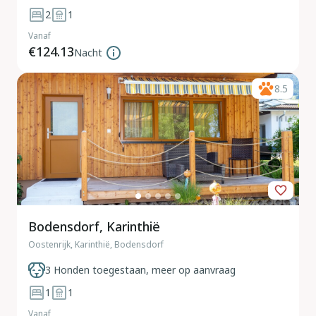
2
1
Vanaf
€124.13
Nacht
8.5
Bodensdorf, Karinthië
Oostenrijk, Karinthië, Bodensdorf
3 Honden toegestaan, meer op aanvraag
1
1
Vanaf