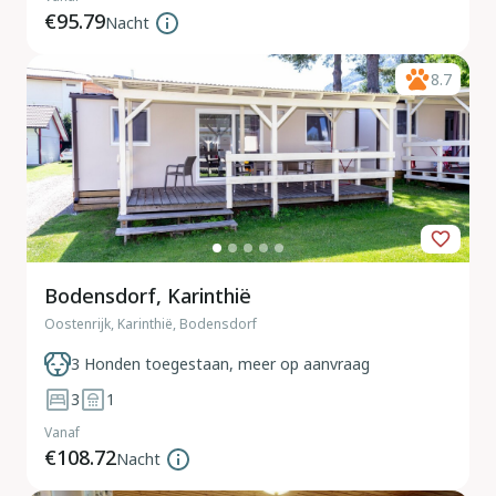
€95.79
Nacht
8.7
Bodensdorf, Karinthië
Oostenrijk, Karinthië, Bodensdorf
3 Honden toegestaan, meer op aanvraag
3
1
Vanaf
€108.72
Nacht