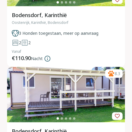
Bodensdorf, Karinthië
Oostenrijk, Karinthië, Bodensdorf
3 Honden toegestaan, meer op aanvraag
2
2
Vanaf
€110.90
Nacht
8.3
Bodensdorf, Karinthië