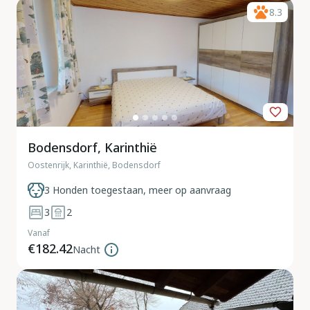
8.3
Bodensdorf, Karinthië
Oostenrijk, Karinthië, Bodensdorf
3 Honden toegestaan, meer op aanvraag
3
2
Vanaf
€182.42
Nacht