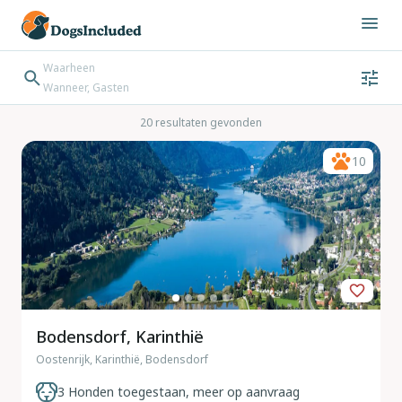
Waarheen
Wanneer, Gasten
Wanneer
Gasten
Bestemming zoeken
20 resultaten gevonden
Inchecken → Uitchecken
10
Bodensdorf, Karinthië
Oostenrijk, Karinthië, Bodensdorf
3 Honden toegestaan, meer op aanvraag