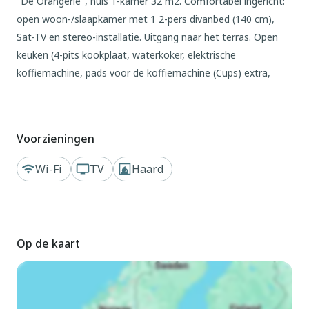
"De Orangerie", huis 1-kamer 32 m2. Comfortabel ingericht:
open woon-/slaapkamer met 1 2-pers divanbed (140 cm),
Sat-TV en stereo-installatie. Uitgang naar het terras. Open
keuken (4-pits kookplaat, waterkoker, elektrische
koffiemachine, pads voor de koffiemachine (Cups) extra,
combimagnetron) met eettafel. Douche/WC. Elektrische
open haard. Terras. Terrasmeubelen. Uitzicht op het
landschap. Ter beschikking: Internet (WiFi, gratis).
Voorzieningen
Parkeerplaats (2 Auto's) bij het huis. Maximaal 1
huisdier/hond toegestaan. Rookmelders.
Wi-Fi
TV
Haard
Buiten
Zaamslag 8 km van Terneuzen: Gezellige houten huis "De
Orangerie", eenzijdig aangebouwd, omgeven door bomen. Te
Op de kaart
midden van groen. In het huis: fietsverhuur. Beschikbaar:
kano. Supermarkt 2.5 km, restaurant 1 km, bakkerij 2.4 km,
bushalte 1.5 km. Golfterrein (9 holes) 10 km, tennishal 3 km.
Attracties in de buurt: Stadsmolen Axel 5 km, Aquadome