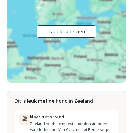
Scheldorado 7 km, Theetuin Mauritsfort 11 km, Industrieel
Museum Zeeland 15 km, Het Arsenaal Vlissingen 25 km,
Zeeuws Museum 28 km. De eigenaar woont op hetzelfde
terrein.
Laat locatie zien
Dit is leuk met de hond in Zeeland
Naar het strand
🏖
Zeeland heeft de meeste hondenstranden
van Nederland. Van Cadzand tot Renesse: je