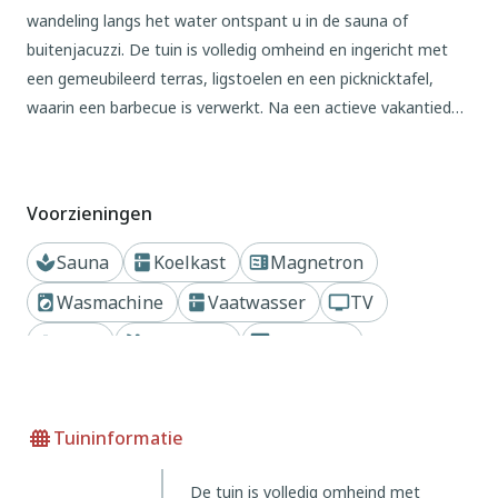
wandeling langs het water ontspant u in de sauna of
buitenjacuzzi. De tuin is volledig omheind en ingericht met
een gemeubileerd terras, ligstoelen en een picknicktafel,
waarin een barbecue is verwerkt. Na een actieve vakantiedag
vol mooie indrukken geniet u in de gemoedelijke woonkamer.
De open keuken is compleet ingericht. Op de begane grond
bevinden zich een slaapkamer en een badkamer met
Voorzieningen
sunshower. De slaapkamer op de eerste verdieping is
voorzien van een eenpersoonsbed en biedt toegang tot de
Sauna
Koelkast
Magnetron
derde slaapkamer.
Wasmachine
Vaatwasser
TV
Wi-Fi
Zwembad
Privétuin
Whirlpool/Jacuzzi
Dichtbij meer of rivier
Oplaadpunt elektrische auto
Tuininformatie
De tuin is volledig omheind met