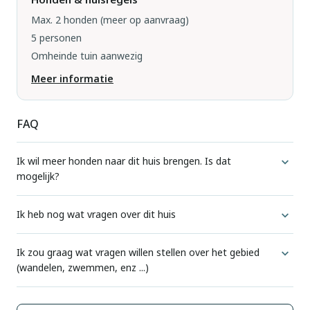
Max. 2 honden
(meer op aanvraag)
5 personen
Omheinde tuin aanwezig
Meer informatie
FAQ
Ik wil meer honden naar dit huis brengen. Is dat
mogelijk?
Voor elke accommodatie geven we aan hoeveel honden
Ik heb nog wat vragen over dit huis
standaard zijn toegestaan.
Wij beschikken niet op voorhand over meer informatie dan
Ik zou graag wat vragen willen stellen over het gebied
Als u wilt weten of meer honden hier zijn toegestaan, kunt u
(wandelen, zwemmen, enz ...)
wij op de website al tonen. Extra vragen worden altijd
dit altijd doen via een verzoek. U doet dit via de normale
gesteld aan de huiseigenaar.
reserveringsmethode (website). Dit is de enige manier
DogsIncluded geeft algemene informatie over de