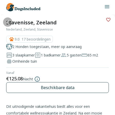
Stavenisse, Zeeland
Nederland, Zeeland, Stavenisse
9.0
17
beoordelingen
2 Honden toegestaan, meer op aanvraag
3 slaapkamer
1 badkamer
5 gasten
65 m2
Omheinde tuin
Vanaf
€125.08
Nacht
Beschikbare data
Dit uitnodigende vakantiehuis biedt alles voor een
comfortabele wellnessvakantie in Zeeland. Na een mooie