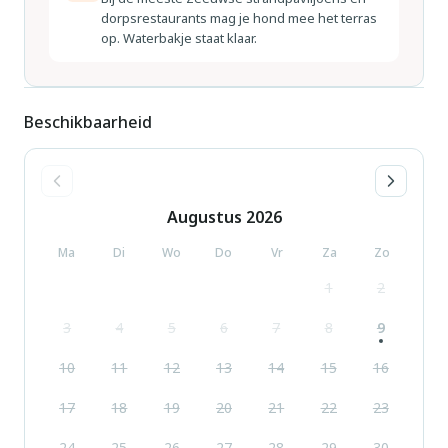
dorpsrestaurants mag je hond mee het terras
op. Waterbakje staat klaar.
Beschikbaarheid
Augustus
2026
Ma
Di
Wo
Do
Vr
Za
Zo
1
2
3
4
5
6
7
8
9
10
11
12
13
14
15
16
17
18
19
20
21
22
23
24
25
26
27
28
29
30