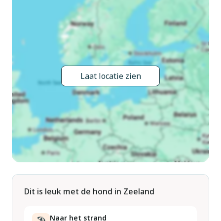
medegebruik: groot, mooie, verzorgde tuin. Terras. In het
huis: bergruimte voor fietsen. Parkeerplaats op 50 m. Winkel,
supermarkt, restaurant, café 300 m, bushalte 500 m,
zandstrand "Burgh-Haamstede & Renesse" 12 km.
Jachthaven 750 m, golfterrein (18 holes) 15 km, surfschool
10 km, zeilschool 10 km, tennis 5 km, wandelroutes 2 km
Laat locatie zien
vanaf het huis, fietspad 1 km, kinderspeelplaats 400 m.
Attracties in de buurt: St. Nicolaaskerk 350 m, Molen 350 m,
Zierikzee 10 km, diverse musea 10 km, Port Zëlande 15 km,
Neeltje Jansz Deltapark 22 km. Bekende meren kunnen
gemakkelijk worden bereikt: Grevelingenmeer 1 km.
Wandelgebied Jacob Katsroute 200 m, Wandelroute Kreek
Schelpenhoek 9 km, National Park Oosterschelde 7 km. Baby
uitrusting (incl.). De eigenaar woont op hetzelfde terrein. De
woning bevindt zich in een voor verkeer beperkte zone.
Dit is leuk met de hond in Zeeland
Naar het strand
🏖