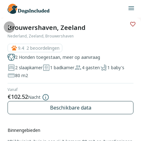
Brouwershaven, Zeeland
Nederland, Zeeland, Brouwershaven
9.4
2
beoordelingen
2 Honden toegestaan, meer op aanvraag
2 slaapkamer
1 badkamer
4 gasten
1 baby's
80 m2
Vanaf
€102.52
Nacht
Beschikbare data
Binnengebieden