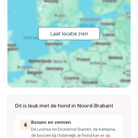
kunnen rennen. Verschillende lokale cafés in het nabijgelegen
Schaijk bieden hondenvoerbakken en snacks aan, zodat u
gemakkelijk kunt lunchen met uw trouwe viervoeter aan uw
zijde.
Laat locatie zien
Eet lokaal, ontspan meer
Ontdek na een dag in het bos of zwemmen in het gedeelde
zwembad de culinaire pareltjes van de regio. Schaijk en Oss
liggen op slechts enkele minuten afstand en bieden gezellige
Nederlandse eetgelegenheden, pannenkoekenhuizen en
seizoensgebonden menu's met verse regionale ingrediënten.
Of u nu geniet van lokale gerechten of vanaf uw terras naar
de sterren kijkt, deze rustige parkachtige omgeving is de
Dit is leuk met de hond in Noord-Brabant
perfecte achtergrond voor uw volgende vakantie – met uw
huisdier aan uw zijde.
Bossen en vennen
🌲
De Loonse en Drunense Duinen, de Kampina,
de bossen bij Oisterwijk. Je hond kan er op