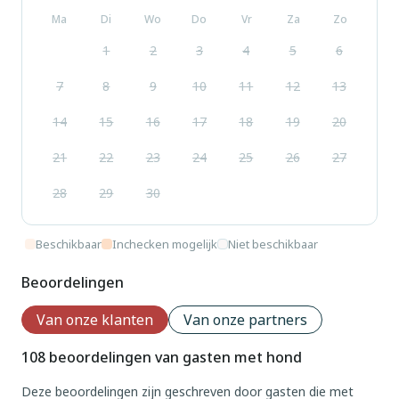
Ma
Di
Wo
Do
Vr
Za
Zo
1
2
3
4
5
6
7
8
9
10
11
12
13
14
15
16
17
18
19
20
21
22
23
24
25
26
27
28
29
30
Beschikbaar
Inchecken mogelijk
Niet beschikbaar
Beoordelingen
Van onze klanten
Van onze partners
108 beoordelingen van gasten met hond
Deze beoordelingen zijn geschreven door gasten die met