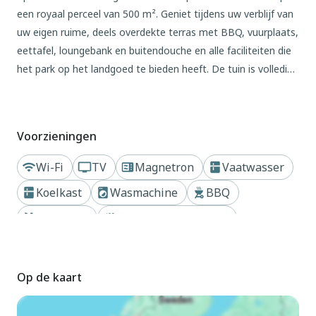
een royaal perceel van 500 m². Geniet tijdens uw verblijf van
uw eigen ruime, deels overdekte terras met BBQ, vuurplaats,
eettafel, loungebank en buitendouche en alle faciliteiten die
het park op het landgoed te bieden heeft. De tuin is volledig
omheind en veilig voor honden. Het vakantiehuis is ideaal
voor gezinnen of 2 stellen met honden. Het vakantiehuis
beschikt over twee privéparkeerplaatsen en een carport.
Voorzieningen
De omgeving leent zich uitstekend voor prachtige
Wi-Fi
TV
Magnetron
Vaatwasser
fietstochten door de indrukwekkende natuur. Fietsen zijn op
Koelkast
Wasmachine
BBQ
aanvraag beschikbaar. Het vakantiepark op het landgoed
biedt een broodjesservice, brunchboxen, massages en
Zwembad
Op een vakantiepark
wellnessarrangementen.
Geniet van de prachtige veranda met houtkachel en de ruime
Op de kaart
tuin. U kunt ook fietsen huren bij het huis. Per fiets: € 20 per
persoon per weekend of € 30 per persoon voor een