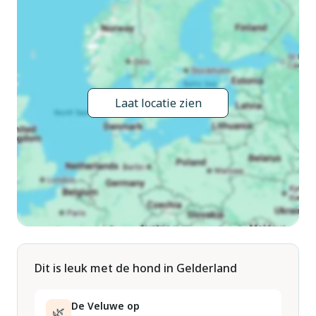
midweek. Er is een binnen- en een buitenzwembad en de
kinderen kunnen zich vermaken in de speeltuinen of met het
animatieteam. Er is een badkamer met douche en toilet.
Hout: u kunt het hout reserveren voor € 7,50/set.
Laat locatie zien
Dit is leuk met de hond in Gelderland
De Veluwe op
🌿