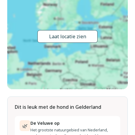
Restaurants in de buurt, zoals Brasserie 14 in Nunspeet,
serveren voortreffelijke Europese gerechten, terwijl Brownies
& DownieS Harderwijk heerlijke lekkernijen serveert in een
gezellige omgeving. Of u nu de natuur wilt verkennen, de
Laat locatie zien
lokale specialiteiten wilt proeven of gewoon wilt ontspannen
op het platteland, dit vakantiehuis garandeert een
onvergetelijke vakantie.
Dit vakantiehuis is een van de winnaars van de Belvilla Award
in 2024-2025.
Dit is leuk met de hond in Gelderland
De Veluwe op
🌿
Het grootste natuurgebied van Nederland,