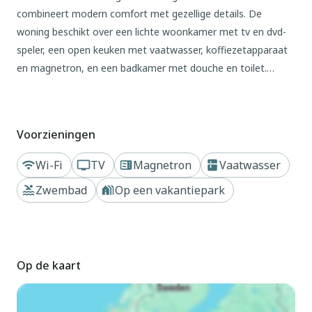
combineert modern comfort met gezellige details. De
woning beschikt over een lichte woonkamer met tv en dvd-
speler, een open keuken met vaatwasser, koffiezetapparaat
en magnetron, en een badkamer met douche en toilet.
Boven bieden twee slaapkamers flexibele
slaapmogelijkheden, terwijl het terras en de privétuin met
meubilair een rustige buitenruimte bieden. Centrale
Voorzieningen
verwarming houdt het huis het hele jaar door warm en
gasten kunnen gebruikmaken van het gemeenschappelijke
Wi-Fi
TV
Magnetron
Vaatwasser
binnenzwembad.
Zwembad
Op een vakantiepark
Het park wordt omgeven door rustige bossen en is ideaal
voor fiets- en wandeltochten. Huisdiereneigenaren kunnen
met hun honden genieten van mooie wandelingen langs
Op de kaart
bospaden of in nabijgelegen weiden. Gezinnen en vrienden
kunnen lokale attracties bezoeken, zoals het apenpark
Apenheul, Het Nationale Park De Hoge Veluwe, of gaan