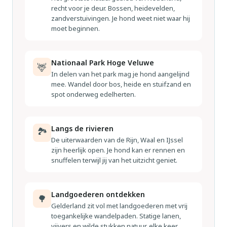
recht voor je deur. Bossen, heidevelden,
zandverstuivingen. Je hond weet niet waar hij
moet beginnen.
Nationaal Park Hoge Veluwe
🦌
In delen van het park mag je hond aangelijnd
mee. Wandel door bos, heide en stuifzand en
spot onderweg edelherten.
Langs de rivieren
🏞
De uiterwaarden van de Rijn, Waal en IJssel
zijn heerlijk open. Je hond kan er rennen en
snuffelen terwijl jij van het uitzicht geniet.
Landgoederen ontdekken
🌳
Gelderland zit vol met landgoederen met vrij
toegankelijke wandelpaden. Statige lanen,
vijvers en wilde stukken natuur, elke keer