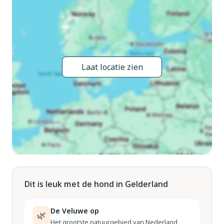
karten en klimmen in de buurt. Natuurliefhebbers kunnen in
de omgeving genieten van vogels spotten, kanoën en
seizoensgebonden buitenevenementen.
Op korte afstand vinden gasten supermarkten, bakkers en
Laat locatie zien
restaurants met Nederlandse gerechten. De nabijgelegen
steden bieden extra winkels, cafés en culturele
bezienswaardigheden. Dankzij het openbaar vervoer en de
parkeergelegenheid bij de bungalow is het gemakkelijk om u
te verplaatsen. Na een dag vol ontdekkingen kunt u
ontspannen op het terras of een duik nemen in het
gemeenschappelijke zwembad.
Dit is leuk met de hond in Gelderland
De Veluwe op
🌿
Het grootste natuurgebied van Nederland,