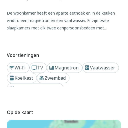
De woonkamer heeft een aparte eethoek en in de keuken
vindt u een magnetron en een vaatwasser. Er zijn twee
slaapkamers met elk twee eenpersoonsbedden met
boxspringbedden, die al dan niet voor twee personen kunnen
worden opgemaakt. De badkamer is voorzien van een
douche en toilet.
Voorzieningen
Buiten vindt u een veranda met tuinmeubilair. Er is een
Wi-Fi
TV
Magnetron
Vaatwasser
parkeerplaats voor één auto.
Koelkast
Zwembad
Op een vakantiepark
Op de kaart