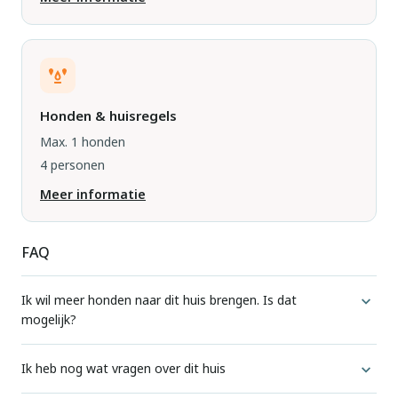
Honden & huisregels
Max. 1 honden
4 personen
Meer informatie
FAQ
Ik wil meer honden naar dit huis brengen. Is dat
mogelijk?
Voor elke accommodatie geven we aan hoeveel honden
Ik heb nog wat vragen over dit huis
standaard zijn toegestaan.