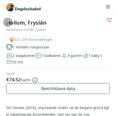
Hollum, Fryslân
Nederland, Fryslân, Hollum
8.2
259
beoordelingen
1 Honden toegestaan
2 slaapkamer
1 badkamer
4 gasten
1 baby's
50 m2
Vanaf
€74.52
Nacht
Beschikbare data
Dit nieuwe (2018), vrijstaande chalet op de begane grond ligt
in vakantiepark Boomhiemke, niet ver van de zee.