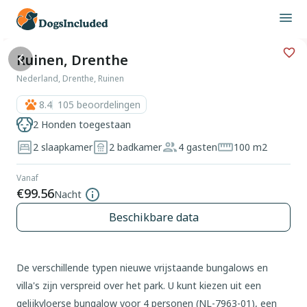
Ruinen, Drenthe
Nederland, Drenthe, Ruinen
8.4
105
beoordelingen
2 Honden toegestaan
2 slaapkamer
2 badkamer
4 gasten
100 m2
Vanaf
€99.56
Nacht
Beschikbare data
De verschillende typen nieuwe vrijstaande bungalows en
villa's zijn verspreid over het park. U kunt kiezen uit een
gelijkvloerse bungalow voor 4 personen (NL-7963-01), een