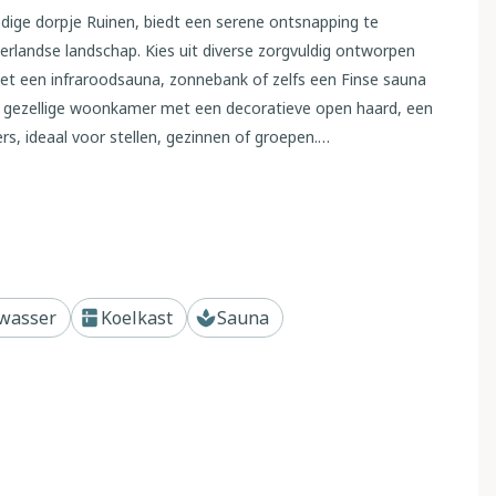
redige dorpje Ruinen, biedt een serene ontsnapping te
rlandse landschap. Kies uit diverse zorgvuldig ontworpen
met een infraroodsauna, zonnebank of zelfs een Finse sauna
en gezellige woonkamer met een decoratieve open haard, een
s, ideaal voor stellen, gezinnen of groepen.
nessmomenten
 – het is een paradijs voor huisdieren en hun baasjes! U
itgestrekte Nationaal Park Dwingelderveld, waar
tot lange, loslopende wandelingen en veel kwispelende
uw eigen tuin of genieten van de wellnessfaciliteiten zoals
wasser
Koelkast
Sauna
terras bieden volop ruimte om te spelen en te ontspannen
 de Nederlandse gastvrijheid. Dineer bij lokale favorieten
er – beide met een huisdiervriendelijk terras in de