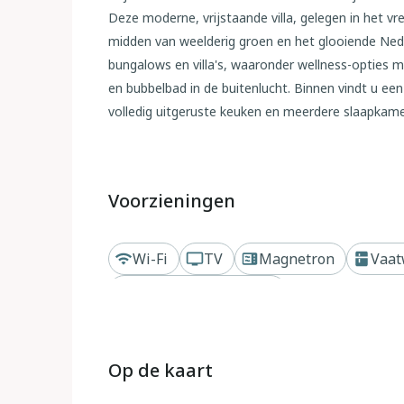
Deze moderne, vrijstaande villa, gelegen in het v
midden van weelderig groen en het glooiende Nede
bungalows en villa's, waaronder wellness-opties 
en bubbelbad in de buitenlucht. Binnen vindt u e
volledig uitgeruste keuken en meerdere slaapkamer
Natuurpaden, avonturen met huisdieren en well
Deze accommodatie is meer dan huisdiervriendelijk
Voorzieningen
bent slechts enkele minuten verwijderd van het u
schilderachtige wandel- en fietspaden uitnodigen 
staarten. Na een actieve dag kunt u ontspannen in 
Wi-Fi
TV
Magnetron
Vaat
de sauna of het bubbelbad. De grote tuin en het 
Op een vakantiepark
onder de sterrenhemel.
Lokale smaken en een gezellige dorpssfeer
Op de kaart
Wandel naar het charmante stadje Ruinen en ervaar
zoals De Herberg van Rune of Brasserie de Huiskam