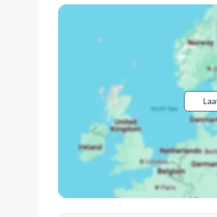
warmere maanden. Na zonsondergang kunt u terugk
sterren of een filmavond. Of u nu op zoek bent naar
perfecte vakantie wacht hier in Drenthe.
Let op: Er zijn sinds begin januari bouwwerkzaa
(NL-7963). Dit ligt naast het park, waar de acco
Laat