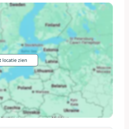
eren naar uw rustige villa voor een glas wijn onder de
 natuur, ontspanning of huisdiervriendelijk plezier, uw
mheden gaande bij Summio Buitenplaats Marke van Ruinen
mmodaties worden uitgebreid.
 locatie zien