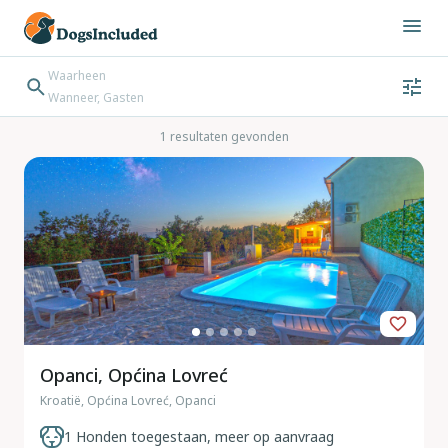
Waarheen
Wanneer, Gasten
Wanneer
Gasten
Bestemming zoeken
1 resultaten gevonden
Inchecken → Uitchecken
Opanci, Općina Lovreć
Kroatië, Općina Lovreć, Opanci
1 Honden toegestaan, meer op aanvraag