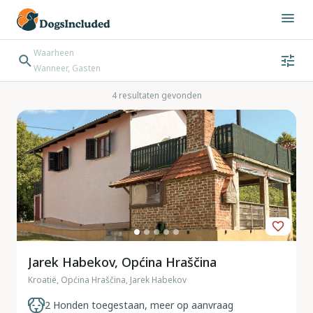
Waarheen
Wanneer, Gasten
Wanneer
Gasten
Bestemming zoeken
4 resultaten gevonden
Inchecken → Uitchecken
Jarek Habekov, Općina Hraščina
Kroatië, Općina Hraščina, Jarek Habekov
2 Honden toegestaan, meer op aanvraag