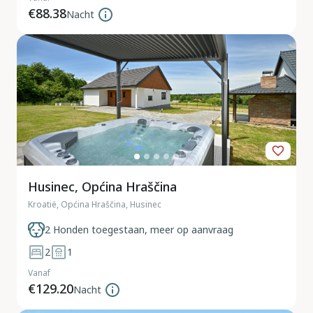
€88.38
Nacht
Husinec, Općina Hraščina
Kroatië, Općina Hraščina, Husinec
2 Honden toegestaan, meer op aanvraag
2
1
Vanaf
€129.20
Nacht