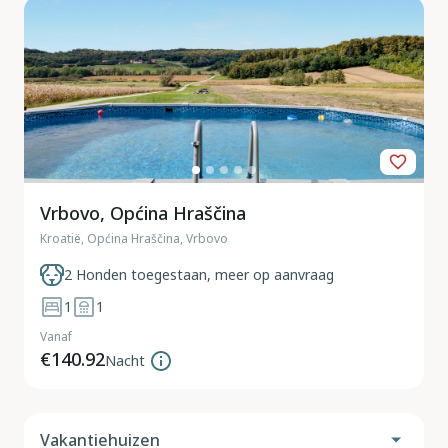
Vrbovo, Općina Hraščina
Kroatië, Općina Hraščina, Vrbovo
2 Honden toegestaan, meer op aanvraag
1
1
Vanaf
€140.92
Nacht
Vakantiehuizen