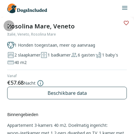
Rosolina Mare, Veneto
Italië, Veneto, Rosolina Mare
1 Honden toegestaan, meer op aanvraag
2 slaapkamer
1 badkamer
6 gasten
1 baby's
40 m2
Vanaf
€57.68
Nacht
Beschikbare data
Binnengebieden
Appartement 3-kamers 40 m2. Doelmatig ingericht:
woon-/eetkamer met 1 2-pers divanbed en TV. 1 kamer met