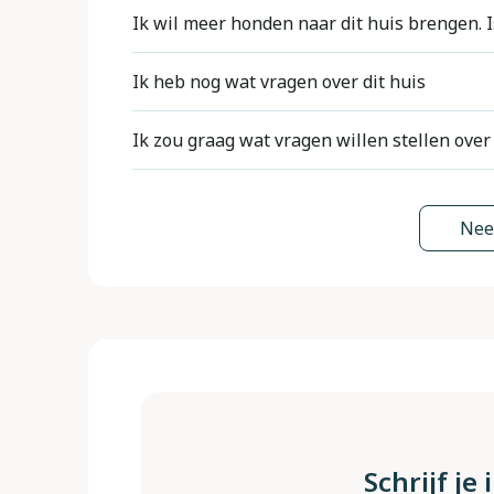
Ik wil meer honden naar dit huis brengen. I
Voor elke accommodatie geven we aan hoeve
Ik heb nog wat vragen over dit huis
Als u wilt weten of meer honden hier zijn to
Wij beschikken niet op voorhand over meer 
Ik zou graag wat vragen willen stellen over
doet dit via de normale reserveringsmethod
vragen worden altijd gesteld aan de huiseig
verzoek voor meer honden kunnen verwerk
DogsIncluded geeft algemene informatie o
Wil je toch graag meer informatie over een 
zoveel bestemmingen & accommodaties in on
Nee
Een verzoek om een accommodatie verplicht
reserveringsaanvraag te doen. Zo'n reserver
het onmogelijk om iedere specifieke situati
als klant is dat u een optie op de accommoda
We hopen dat je hier begrip voor hebt.
honden is toegestaan. Als dit een probleem
In het boekingsproces is er ruimte voor ex
En we kunnen indien gewenst een alternat
doorgeven. Bijvoorbeeld: - is de tuin hele
Uit eigen ervaring weten wij inmiddels dat
aangeven of er al dan niet meer honden zij
bedraagt de borgsom? Is het geschikt voor m
wandelgebieden in het buitenland gewoon ee
een plek te vinden waar je hond bijvoorbee
Dogs hierin heeft ook geen lijsten met hui
Er zijn ook vragen waarop we nooit antwoor
zwemmen.
toegestaan (hangt af van verschillende fact
Schrijf je
Energiekosten worden berekend naar verb
Soms is het handig om hier ter plekke even