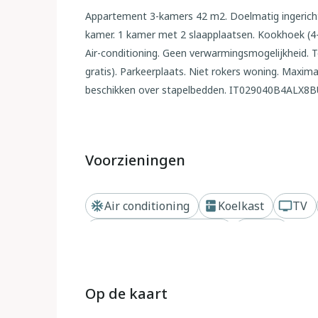
Appartement 3-kamers 42 m2. Doelmatig ingericht
kamer. 1 kamer met 2 slaapplaatsen. Kookhoek (4-
Air-conditioning. Geen verwarmingsmogelijkheid. Ter
gratis). Parkeerplaats. Niet rokers woning. Max
beschikken over stapelbedden. IT029040B4ALX8
Buiten
Residentie "Mediterraneo". 200 m van het centrum
Voorzieningen
medegebruik: openluchtzwembad (800 m2, 50 - 190
11.Sep. openingstijden zwembad: 09:30-19:00) met
Air conditioning
Koelkast
TV
In het complex: restaurant, bar. Parkeerplaats bij
noodzakelijk, geen lift. De afgebeelde foto is sl
Dichtbij strand of kust
Wi-Fi
worden geboekt.
Op de kaart