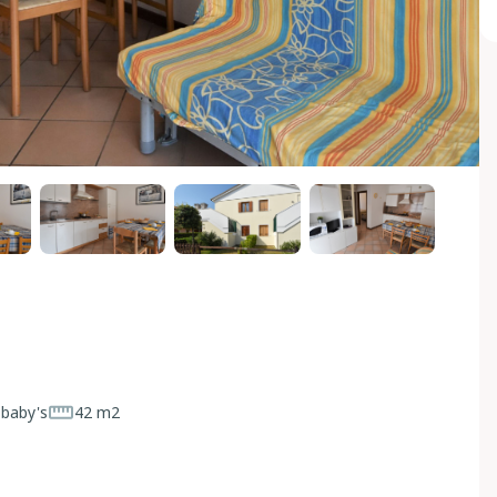
 baby's
42 m2