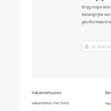
geven. Want wij weten net zo min als jij va
stukje verder voor rijden. Maar dat is in Ne
Krijg inspiratie
is natuurlijk ook van diverse aspecten afha
belangrijke ver
veel/weinig apparatuur, aantal personen, etc
En, hoort het niet een beetje bij de charm
geïnformeerd 
bedragen en worden vaak gewoon verrekend 
de omgeving te verkennen?
de eenheidsprijs en noteer de meterstanden
Als je wel graag voordat je op vakantie meer
Antwoorden op extra vragen over een specif
contact opnemen met de plaatselijke vvv. Via
van een reserveringsaanvraag via de websi
toeristenkantoor vinden.
Het extra voordeel voor onze cliënten is, da
Of vraag ons gratis informatie pakket aan. 
accommodatie krijgen totdat wij het antwo
nalezen en vind je links waar je toeristisch
met extra vragen is daarom ook nooit defini
door ons is uitgezocht, vragen we je of we 
Tot slot bieden wij je tijdens het maken v
huiseigenaar vragen te stellen. Hier kun je u
Vakantiehuizen
Be
rekening mee dat sommige (detail)vragen oo
beantwoorden.
Vakantiehuis met hond
Ned