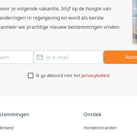
ntevoren hoeveel energie je zult gaan gebruiken. Dat
derland natuurlijk niet anders.
 voor je volgende vakantie, blijf op de hoogte van
nkelijk, zoals seizoen, mate van gebruik,
anderingen in regelgeving en word als eerste
.... De energiekosten zijn nooit onredelijk hoge
e van de vakantie dat je samen op avontuur gaat om
wanneer we prachtige nieuwe bestemmingen vinden
met de borg. Een tip: informeer bij aankomst naar
. Dit voorkomt onduidelijkheid achteraf.
 specifieke lokale informatie wilt, kun je het best
ieke accommodatie krijg je dus altijd door middel
 Google kun je altijd wel het dichtstbijzijnde
Abon
te.
Ik ga akkoord met het
privacybeleid
t zij op deze manier van ons direct een optie op de
Hierin kun je per land ook alle informatie nog eens
ord op de vragen hebben uitgezocht. Een reservering
e informatie kunt vinden.
tief. Pas wanneer alle door jou gewenste informatie
de reservering definitief mogen maken.
an een reservering de gelegenheid om ons en/of de
iteraard je specifieke vraag stellen. Echter, hou er
stemmingen
Ontdek
k voor een huiseigenaar soms te lastig zijn om te
erland
Hondenstranden