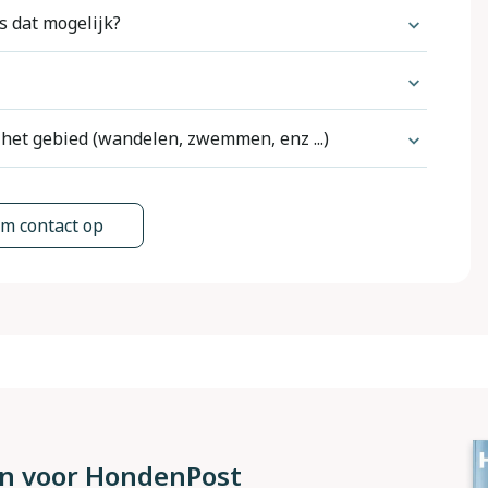
s dat mogelijk?
el honden standaard zijn toegestaan.
egestaan, kunt u dit altijd doen via een verzoek. U
informatie dan wij op de website al tonen. Extra
 het gebied (wandelen, zwemmen, enz ...)
e (website). Dit is de enige manier waarop we een
enaar.
en.
ver de wetenswaardigheden per land. Omdat wij
huis dan is dit mogelijk door via de website een
s aanbod hebben (inmiddels meer dan 16.000!), is
m contact op
 u natuurlijk nergens op. Maar het voordeel voor u
ingsaanvraag verplicht je natuurlijk tot niets.
e in een bepaald gebied van een land uit te zoeken.
tie krijgt totdat deze bekend is of het aantal
 veroorzaakt, wordt het verzoek gratis geannuleerd.
tra vragen die we aan de huiseigenaar kunnen
ief aanvragen. We kunnen daarom nooit van tevoren
maal omheind en echt "ontsnappings-proof"? Wat
 je met loslopen, strandbezoeken en
n toegestaan.
inder validen? etc.
n beetje praktisch om moet gaan. Er is altijd wel
ld los kan wandelen, het strand op mag of kan
zen waar meer dan het standaard aantal honden is
d kunnen geven, zoals: Wat zijn de energiekosten?
oren).
 in voor HondenPost
ruik. Daarom kunnen we hier geen antwoord op
 navraag over te doen en misschien moet je er een