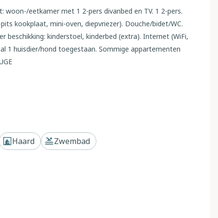
: woon-/eetkamer met 1 2-pers divanbed en TV. 1 2-pers.
pits kookplaat, mini-oven, diepvriezer). Douche/bidet/WC.
 beschikking: kinderstoel, kinderbed (extra). Internet (WiFi,
imaal 1 huisdier/hond toegestaan. Sommige appartementen
BUGE
 van Rosolina, 600 m van zee, 550 m van het strand. Voor
 cm diepte, seizoensgebonden beschikbaarheid: 01.Jun. -
 trap. Kinderzwembad, buitendouche, terras, tuinmeubelen.
Haard
Zwembad
 het huis. Bushalte "Rosolina" 10 km, zandstrand 550 m. Auto
echts een voorbeeld. Vergelijkbare accommodaties kunnen