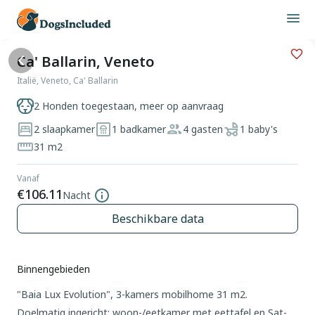
Ca' Ballarin, Veneto
Italië, Veneto, Ca' Ballarin
2 Honden toegestaan, meer op aanvraag
2 slaapkamer
1 badkamer
4 gasten
1 baby's
31 m2
Vanaf
€106.11
Nacht
Beschikbare data
Binnengebieden
"Baia Lux Evolution", 3-kamers mobilhome 31 m2.
Doelmatig ingericht: woon-/eetkamer met eettafel en Sat-