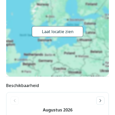
15.Sep.). Kinderzwembad, glijbaan, buitendouche, hot tub,
tafeltennis, kinderspeelplaats. In het complex: receptie,
restaurant, Internet (WiFi), sauna (extra). Massage (extra).
Spa centrum voor gezamenlijk gebruik (extra) tafeltennis,
winkel, wasmachine (voor medegebruik, extra), fietsverhuur.
Laat locatie zien
Ontbijt volpension half pension op verzoek (extra).
Supermarkt 3.3 km, bushalte 900 m, zandstrand 20 m.
Animatie. Geschikt voor families. Badmuts verplicht. During
the opening in winter (Dec. 6th 2024-March 31st 2025) only
the Spa will be open (in March only during the weekend).
Next restaurant just opposite in the nearby hotel (same
owner).
Beschikbaarheid
Augustus
2026