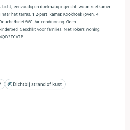
 Licht, eenvoudig en doelmatig ingericht: woon-/eetkamer
 naar het terras. 1 2-pers. kamer. Kookhoek (oven, 4
Douche/bidet/WC. Air-conditioning. Geen
kinderbed. Geschikt voor families. Niet rokers woning.
4B4QD3TCATB
ngen. 1.5 km van het centrum van Bibione, rustige, zonnige
plaats bij het huis, openbare parkeerplaatsen in de straat.
 m, zandstrand 1 km, thermaalbad "Bibione Thermae" 1 km.
V
Dichtbij strand of kust