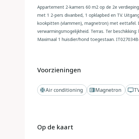
Appartement 2-kamers 60 m2 op de 2e verdieping.
met 1 2-pers divanbed, 1 opklapbed en TV. Uitgang
kookpitten (vlammen), magnetron) met eettafel. 
verwarmingsmogelijkheid. Terras. Ter beschikking: 
Maximaal 1 huisdier/hond toegestaan. IT02703
Buiten
Comfortabele residentie "Canaima", van 2 verdiepi
Voorzieningen
ligging, 1 km van zee, 1 km van het strand. Parkeer
Supermarkt, restaurant, bar 500 m, bushalte 100
Air conditioning
Magnetron
T
Geen lift.
Op de kaart