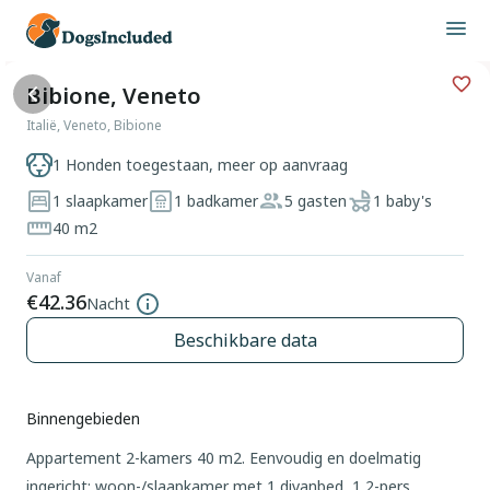
Bibione, Veneto
Italië, Veneto, Bibione
1 Honden toegestaan, meer op aanvraag
1 slaapkamer
1 badkamer
5 gasten
1 baby's
40 m2
Vanaf
€42.36
Nacht
Beschikbare data
Binnengebieden
Appartement 2-kamers 40 m2. Eenvoudig en doelmatig
ingericht: woon-/slaapkamer met 1 divanbed, 1 2-pers