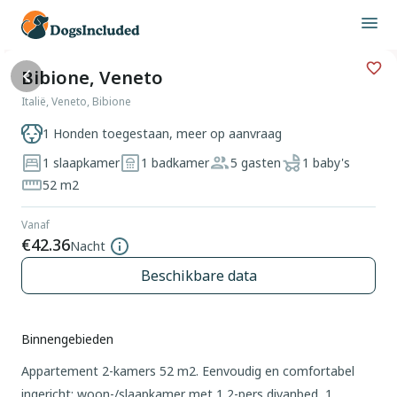
Bibione, Veneto
Italië, Veneto, Bibione
1 Honden toegestaan, meer op aanvraag
1 slaapkamer
1 badkamer
5 gasten
1 baby's
52 m2
Vanaf
€42.36
Nacht
Beschikbare data
Binnengebieden
Appartement 2-kamers 52 m2. Eenvoudig en comfortabel
ingericht: woon-/slaapkamer met 1 2-pers divanbed, 1