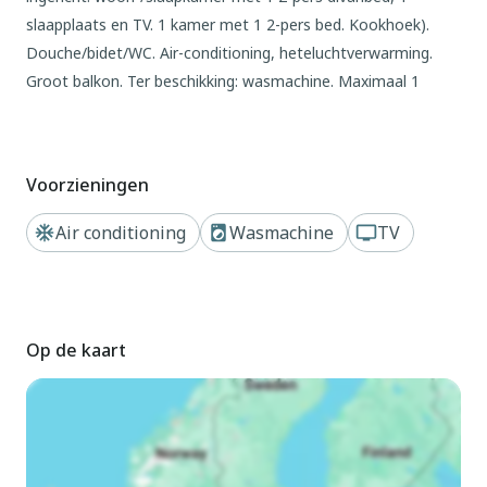
slaapplaats en TV. 1 kamer met 1 2-pers bed. Kookhoek).
Douche/bidet/WC. Air-conditioning, heteluchtverwarming.
Groot balkon. Ter beschikking: wasmachine. Maximaal 1
huisdier/hond toegestaan. IT027034B4F4C4ELNF
Buiten
Voorzieningen
Residentie "Simma". In het centrum van Bibione, van zee,
650 m van het strand. Parkeerplaats bij het huis. Supermarkt,
Air conditioning
Wasmachine
TV
restaurant, bar, café 500 m, bushalte 150 m, zandstrand 650
m, thermaalbad "Terme di Bibione" 750 m. De afgebeelde
foto is slechts een voorbeeld. Vergelijkbare accommodaties
kunnen worden geboekt.
Op de kaart