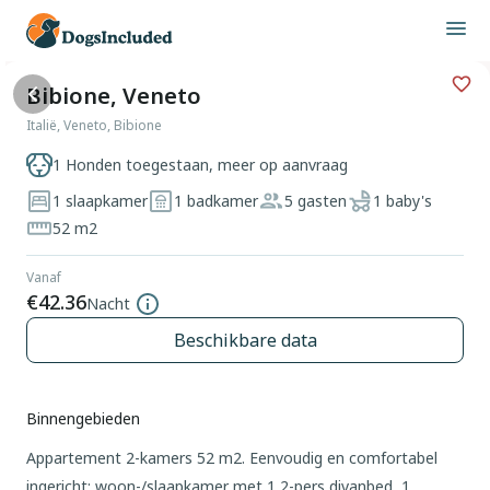
Bibione, Veneto
Italië, Veneto, Bibione
1 Honden toegestaan, meer op aanvraag
1 slaapkamer
1 badkamer
5 gasten
1 baby's
52 m2
Vanaf
€42.36
Nacht
Beschikbare data
Binnengebieden
Appartement 2-kamers 52 m2. Eenvoudig en comfortabel
ingericht: woon-/slaapkamer met 1 2-pers divanbed, 1