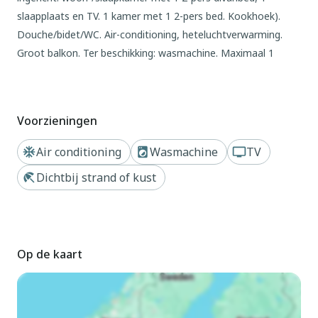
slaapplaats en TV. 1 kamer met 1 2-pers bed. Kookhoek).
Douche/bidet/WC. Air-conditioning, heteluchtverwarming.
Groot balkon. Ter beschikking: wasmachine. Maximaal 1
huisdier/hond toegestaan. IT027034B4F4C4ELNF
Buiten
Voorzieningen
Residentie "Simma". In het centrum van Bibione, van zee,
650 m van het strand. Parkeerplaats bij het huis. Supermarkt,
Air conditioning
Wasmachine
TV
restaurant, bar, café 500 m, bushalte 150 m, zandstrand 650
Dichtbij strand of kust
m, thermaalbad "Terme di Bibione" 750 m. De afgebeelde
foto is slechts een voorbeeld. Vergelijkbare accommodaties
kunnen worden geboekt.
Op de kaart