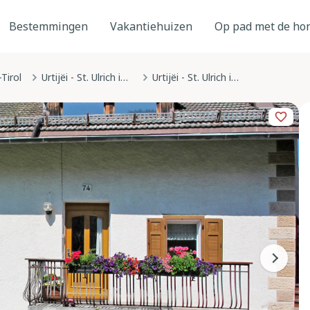
Bestemmingen
Vakantiehuizen
Op pad met de ho
Tirol
Urtijëi - St. Ulrich in Gröden - Ortisei
Urtijëi - St. Ulrich in Gröden - Ortisei, Trentino-Zuid-Tirol