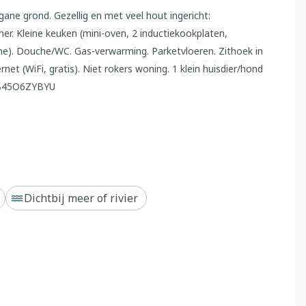
ne grond. Gezellig en met veel hout ingericht:
r. Kleine keuken (mini-oven, 2 inductiekookplaten,
ine). Douche/WC. Gas-verwarming. Parketvloeren. Zithoek in
ernet (WiFi, gratis). Niet rokers woning. 1 klein huisdier/hond
61B45O6ZYBYU
um van St. Ulrich/Ortisei, 6 km van het centrum van S.
lzano, zonnige ligging tegen een helling. Voor medegebruik:
gruimte voor fietsen, berging voor ski's. Parkeerplaats op
Dichtbij meer of rivier
lte "Ortisei" 700 m, treinstation "Bolzano" 36 km, overdekt
ein 1.4 km, skilift 1.4 km, kabelbaan op 1.7 km, skibushalte
den bereikt: Seceda, Seiser Alm. De eigenaar woont in