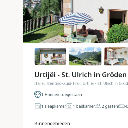
Urtijëi - St. Ulrich in Gröden
Italië, Trentino-Zuid-Tirol, Urtijëi - St. Ulrich in Grö
1 Honden toegestaan
1 slaapkamer
1 badkamer
2 gasten
4
Binnengebieden