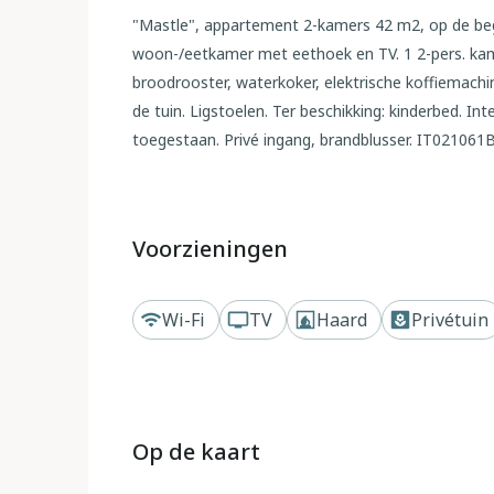
"Mastle", appartement 2-kamers 42 m2, op de bega
woon-/eetkamer met eethoek en TV. 1 2-pers. kame
broodrooster, waterkoker, elektrische koffiemach
de tuin. Ligstoelen. Ter beschikking: kinderbed. Int
toegestaan. Privé ingang, brandblusser. IT0210
Buiten
Huis met 2 woningen "Mastle". 700 m van het centr
Voorzieningen
Cristina Valgardena, 37 km van het centrum van Bo
terrein, verzorgde tuin met gazon. In het huis: ber
Wi-Fi
TV
Haard
Privétuin
het terrein. Winkel 900 m, restaurant 50 m, busha
zwembad 2 km. Golfterrein (18 holes) 16 km, bergtr
50 m. Bekende skigebieden kunnen gemakkelijk wor
hetzelfde huis.
Op de kaart