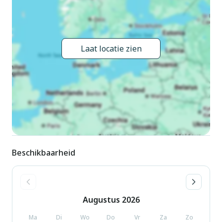
huis: berging voor ski's. Levensmiddelenwinkel 350 m,
supermarkt 2.6 km, bushalte "Pera di Fassa" 600 m,
treinstation "Bolzano/Bozen" 40 km, overdekt zwembad 9.5
km. Ski faciliteiten 300 m, skibushalte 200 m, langlaufloipe
Laat locatie zien
500 m. Attracties in de buurt: Canazei (Sella Ronda) 9.5 km,
Trento 82 km. Bekende skigebieden kunnen gemakkelijk
worden bereikt: Pera di Fassa: Vajolet (Catinaccio) 300 m,
Pozza di Fassa: Buffaure (Sella Ronda) 2.2 km, Campitello:
Col Rodella (Sella Ronda) 6.8 km. De eigenaar woont in
hetzelfde huis.
Beschikbaarheid
Augustus
2026
Ma
Di
Wo
Do
Vr
Za
Zo