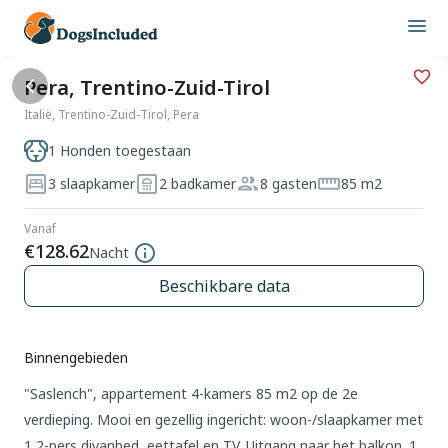
Pera, Trentino-Zuid-Tirol
Italië, Trentino-Zuid-Tirol, Pera
1 Honden toegestaan
3 slaapkamer
2 badkamer
8 gasten
85 m2
Vanaf
€128.62
Nacht
Beschikbare data
Binnengebieden
"Saslench", appartement 4-kamers 85 m2 op de 2e
verdieping. Mooi en gezellig ingericht: woon-/slaapkamer met
1 2-pers divanbed, eettafel en TV. Uitgang naar het balkon. 1