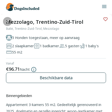
Mezzolago, Trentino-Zuid-Tirol
Italië, Trentino-Zuid-Tirol, Mezzolago
3 Honden toegestaan, meer op aanvraag
2 slaapkamer
1 badkamer
5 gasten
1 baby's
55 m2
Vanaf
€96.71
Nacht
Beschikbare data
Binnengebieden
Appartement 3-kamers 55 m2. Gedeeltelijk gerenoveerd in
2025, doelmatig en gezellig ingericht: woon-/eetkamer met