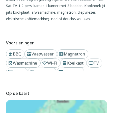
Sat-TV. 1 2-pers. kamer. 1 kamer met 3 bedden. Kookhoek (4-
pits kookplaat, afwasmachine, magnetron, diepvriezer,
elektrische koffiemachine). Bad of douche/WC. Gas-
verwarming (extra). Verwarming alleen beschikbaar van 15.09.
tot 15.06. Balkon of terras. Ter beschikking: wasmachine,
haardroger. Internet (WiFi, gratis). Geschikt voor families.
Voorzieningen
Maximaal 3 huisdieren/honden toegestaan. Sommige
appartementen hebben een vijfde bed in de woonkamer.
BBQ
Vaatwasser
Magnetron
IT022229C2TLTFYB2T
Wasmachine
Wi-Fi
Koelkast
TV
Buiten
Haard
Zwembad
Privétuin
Appartementencomplex "Dromaè", van 2 verdiepingen. 3
Dichtbij meer of rivier
huizen in de woning. 9 appartementen in de woning. In het
gehucht Mezzolago, rustige ligging, 600 m van het meer.
Op de kaart
Voor medegebruik: tuin, openluchtzwembad (10 x 5 m,
seizoensgebonden beschikbaarheid: 15.Mei. - 15.Sep.
openingstijden zwembad: 09:00-20:00). Barbecue. In het huis: