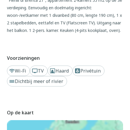
"Fienili di Brenta 21", appartement 2-kamers 55 m2 op de 3e
verdieping. Eenvoudig en doelmatig ingericht:
woon-/eetkamer met 1 divanbed (80 cm, lengte 190 cm), 1 x
2 stapelbedden, eettafel en TV (Flatscreen TV). Uitgang naar
het balkon. 1 2-pers. kamer. Keuken (4-pits kookplaat, oven).
Douche/bidet/WC. Verwarming alleen beschikbaar van 01.11.
tot 30.04. Parketvloeren. Balkon. Balkonmeubilair. Mooi
panoramazicht op het dal en Dolomiti di Brenta. Ter
Voorzieningen
beschikking: strijkijzer, haardroger. Internet (WiFi, gratis).
Parkeerplaats nr. 21 (overdekt, 1 Auto). Niet rokers woning,
Wi-Fi
TV
Haard
Privétuin
parkeerplaats alleen voor een kleine auto. Maximaal 1
Dichtbij meer of rivier
huisdier/hond toegestaan. Brandblusser.
IT022143C2M2VEIR66
Buiten
Op de kaart
Madonna di Campiglio: Gezellig, eenvoudig flatgebouw
"Fienili di Brenta", 1.553 m boven zeeniveau. Rustige, zonnige
ligging, 50 m van het skigebied. Voor medegebruik: tuin. In