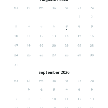
De omgeving is gevoelig voor geluidsoverlast. Gelieve geen
Ma
Di
Wo
Do
Vr
Za
Zo
lawaai te maken en de rust te bewaren.
1
2
3
4
5
6
7
8
9
10
11
12
13
14
15
16
17
18
19
20
21
22
23
24
25
26
27
28
29
30
31
September
2026
Ma
Di
Wo
Do
Vr
Za
Zo
1
2
3
4
5
6
7
8
9
10
11
12
13