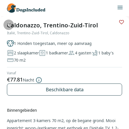
Caldonazzo, Trentino-Zuid-Tirol
Italië, Trentino-Zuid-Tirol, Caldonazzo
1 Honden toegestaan, meer op aanvraag
2 slaapkamer
1 badkamer
4 gasten
1 baby's
70 m2
Vanaf
€77.81
Nacht
Beschikbare data
Binnengebieden
Appartement 3-kamers 70 m2, op de begane grond. Mooi
ingericht: woon-/eetkamer met eethoek en Digitale TV. 1 2-