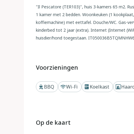
"Il Pescatore (TER103)", huis 3-kamers 65 m2. Rus
1 kamer met 2 bedden. Woonkeuken (1 kookplaat, o
koffiemachine) met eettafel. Douche/WC. Gas-verw
kinderbed tot 2 jaar (extra). Internet (Internet (Wi
huisdier/hond toegestaan. IT050036B5TQMNHW
Buiten
Vakantiecomplex "La Cerretella", bouwjaar 1800.
Voorzieningen
Terricciola, 5 km van het centrum van Laiatico, 4
van groen. Voor medegebruik: terrein 50 ha met 
BBQ
Wi-Fi
Koelkast
Haar
seizoensgebonden beschikbaarheid: 09.Mei. - 03.O
tafeltennis, terras, barbecue, kinderspeelplaats.
op het terrein. Winkel 5 km, supermarkt 5 km, bu
accepteert geen groepen.
Op de kaart