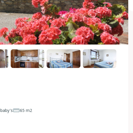
 baby's
65 m2