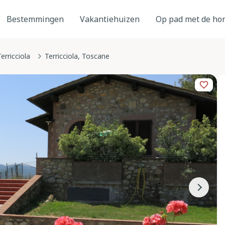
Bestemmingen
Vakantiehuizen
Op pad met de ho
erricciola
Terricciola, Toscane