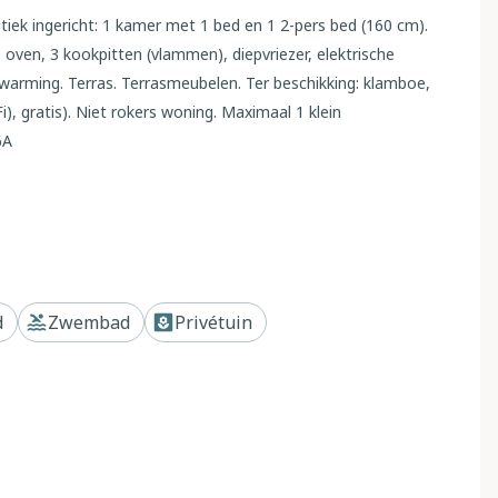
tiek ingericht: 1 kamer met 1 bed en 1 2-pers bed (160 cm).
ven, 3 kookpitten (vlammen), diepvriezer, elektrische
arming. Terras. Terrasmeubelen. Ter beschikking: klamboe,
Fi), gratis). Niet rokers woning. Maximaal 1 klein
6A
 9 appartementen in de woning. 6 km van het centrum van
5 km van het centrum van Pisa, 43 km van zee, te midden
bomen, weide, openluchtzwembad (16 x 8 m,
d
Zwembad
Privétuin
kt.). Kinderzwembad, buitendouche, tennisbaan (extra),
 400 m lange toegangsweg (onverharde weg). Parkeerplaats
shalte 400 m, zandstrand "Cecina Mare" 43 km. De eigenaar