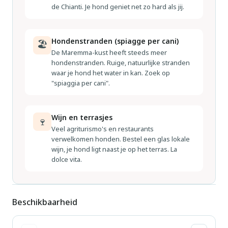
Montalcino 85 km. Geschikt voor families, baby uitrusting
de Chianti. Je hond geniet net zo hard als jij.
(incl.). Groepen jongeren uitsluitend op aanvraag. Lokale
verkoop van streekproducten. De eigenaar woont op
Hondenstranden (spiagge per cani)
🏖
hetzelfde terrein. De woningen kunnen onderling van
De Maremma-kust heeft steeds meer
inrichting verschillen.
hondenstranden. Ruige, natuurlijke stranden
waar je hond het water in kan. Zoek op
"spiaggia per cani".
Wijn en terrasjes
🍷
Veel agriturismo's en restaurants
verwelkomen honden. Bestel een glas lokale
wijn, je hond ligt naast je op het terras. La
dolce vita.
Beschikbaarheid