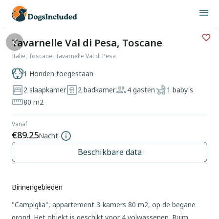
Tavarnelle Val di Pesa, Toscane
Italië, Toscane, Tavarnelle Val di Pesa
1 Honden toegestaan
2 slaapkamer
2 badkamer
4 gasten
1 baby's
80 m2
Vanaf
€89.25
Nacht
Beschikbare data
Binnengebieden
"Campiglia", appartement 3-kamers 80 m2, op de begane
grond. Het objekt is geschikt voor 4 volwassenen. Ruim,