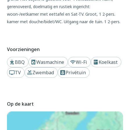
gerenoveerd, doelmatig en rustiek ingericht:
woon-/eetkamer met eettafel en Sat-TV. Groot, 1 2-pers.
kamer met douche/bidet/WC. Uitgang naar de tuin. 1 2-pers.
kamer met douche/bidet/WC. Open keuken (oven, 4
kookpitten (vlammen), diepvriezer, elektrische
koffiemachine). Gas-verwarming (extra). Natuurstenen
Voorzieningen
vloeren. Zithoek in de tuin. Terrasmeubelen, ligstoelen. Mooi
panoramazicht op het landschap. Ter beschikking:
BBQ
Wasmachine
Wi-Fi
Koelkast
kinderstoel, kinderbed tot 2 jaar. Internet (Internet (WiFi),
TV
Zwembad
Privétuin
gratis). Parkeerplaats nr. 2. Geschikt voor families. Niet rokers
woning. Maximaal 1 huisdier/hond toegestaan. Privé ingang.
IT048054B535R5VLB
Buiten
Op de kaart
Kindvriendelijk gezellig agriturismo op het wijngoed
"Campiglia", omgeven door velden en wijngaarden. 6
appartementen in de woning. 2 km van het centrum van