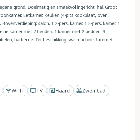
begane grond. Doelmatig en smaakvol ingericht: hal. Groot
oonkamer. Eetkamer. Keuken (4-pits kookplaat, oven,
Bovenverdieping: salon. 1 2-pers. kamer. 1 2-pers. kamer. 1
1 kleine kamer met 2 bedden. 1 kamer met 2 bedden. 3
belen, barbecue. Ter beschikking: wasmachine. Internet
 1 huisdier/hond toegestaan. IT047005B4S5YKJQTD
taand, gerenoveerd in 2006. 5 km van het centrum van Vinci,
 km van het centrum van Firenze, geïsoleerde, rustige,
Wi-Fi
TV
Haard
Zwembad
2 (omheind), openluchtzwembad (5 x 10 m, 150 cm diepte,
p.). Buitendouche, tuinmeubelen, barbecue. In het huis:
ing alleen beschikbaar van 01.Nov. - 07.Apr.. 1 maal per
t huis (400 m onverharde weg). Parkeerplaats.
ation "Empoli" 15 km, zandstrand "Viareggio - Forte dei
5 km. Golfterrein (18 holes) 10 km, manege 8 km.