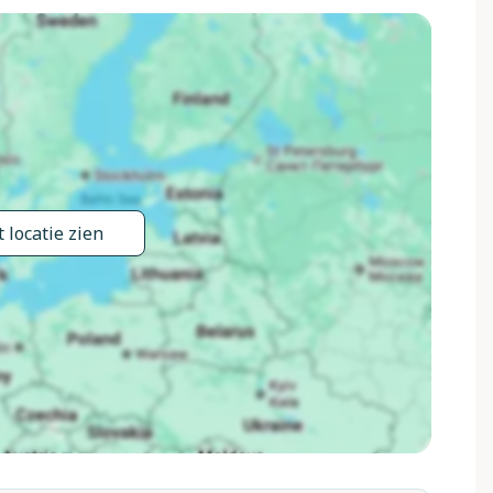
 Pistoia 21 km, Carmignano 21 km, San Miniato 21 m, San
n streekproducten. Op doordeweekse dagen zal het
 en 10:00. Op aanvraag is de vakantiewoning te boeken
). Indien de woning voor 18 personen wordt geboekt, kan er
artement aan de vakantiewoning voor 4 personen met een
 locatie zien