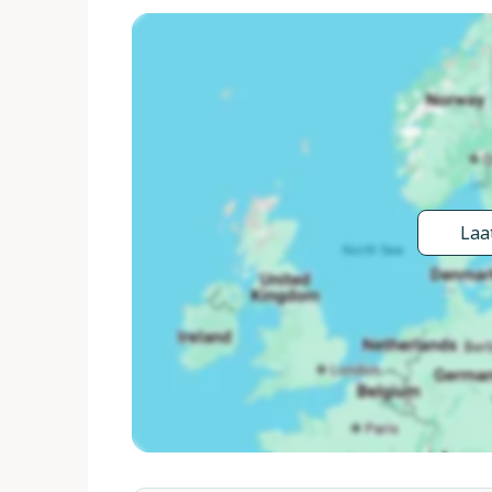
Attracties in de buurt: Montecatini Terme 15 km,
Casciano in Val di Pesa 40 km. Lokale verkoop va
zwembad en de tuin verzorgd worden tussen 08:00
voor totaal 18 personen (referentie IT5220.980.2
gebruik gemaakt worden van een aangebouwd app
aparte ingang.
Laat