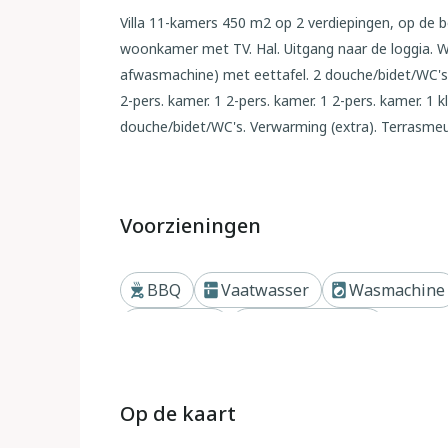
Villa 11-kamers 450 m2 op 2 verdiepingen, op de 
woonkamer met TV. Hal. Uitgang naar de loggia. W
afwasmachine) met eettafel. 2 douche/bidet/WC's. 
2-pers. kamer. 1 2-pers. kamer. 1 2-pers. kamer. 
douche/bidet/WC's. Verwarming (extra). Terrasmeu
(WiFi, gratis). Geschikt voor families. Maximaal
Buiten
Voorzieningen
Lamporecchio 5 km van Vinci: Villa "Beboli", vrijs
18 km van het centrum van Montecatinit Terme, 45
BBQ
Vaatwasser
Wasmachine
zonnige ligging. Voor alleengebruik: tuin 4.000 m
seizoensgebonden beschikbaarheid: 04.Mei. - 28.Se
Privétuin
Privé zwembad
biljart, Verwarming ter plaatse te betalen, verwarm
week schoonmaak (incl.). Toegangsweg tot aan he
Levensmiddelenwinkel 2 km, bushalte 1 km, treinst
Op de kaart
Marmi" 65 km, thermaalbad "Montecatini Terme" 1