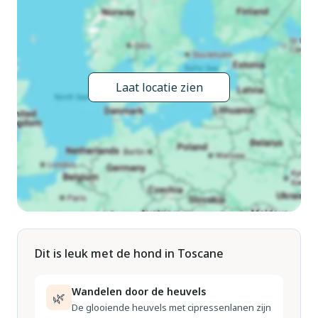
Buitendouche, poolhouse met koelkast en fornuis, prieel,
tuinmeubelen, grill, kinderspeelplaats, onderhoud zwembad
door de eigenaar/tuinman. In het huis: Internet (WiFi),
fitnessruimte, tafeltennis, tafelvoetbal, Verwarming ter
plaatse te betalen (16.Apr. - 14.Nov.), verwarming alleen
Laat locatie zien
beschikbaar van 15.Nov. - 15.Apr.. Parkeerplaats (voor 3
auto's). Levensmiddelenwinkel 2 km, supermarkt 2 km,
restaurant 2 km, bushalte 2 km. Attracties in de buurt: Pisa
60 km, Firenze 65 km, Lucca 45 km. Bekende skigebieden
kunnen gemakkelijk worden bereikt: Abetone 65 km. Baby
uitrusting op aanvraag (incl.). Eigenaar woont in apart
huisgedeelte. De eigenaar heeft een hond.
Dit is leuk met de hond in Toscane
Wandelen door de heuvels
🌿
De glooiende heuvels met cipressenlanen zijn