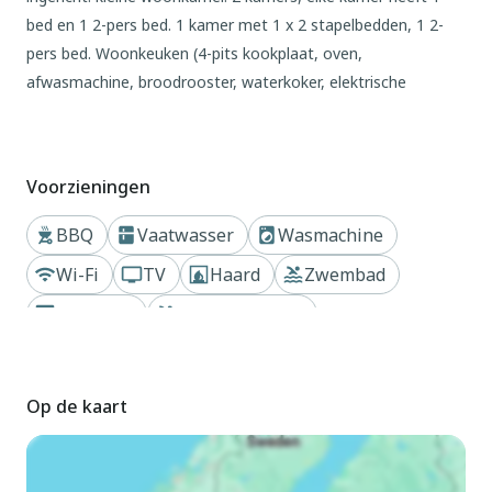
bed en 1 2-pers bed. 1 kamer met 1 x 2 stapelbedden, 1 2-
pers bed. Woonkeuken (4-pits kookplaat, oven,
afwasmachine, broodrooster, waterkoker, elektrische
koffiemachine) met open haard en Digitale TV. Uitgang naar
de loggia. Bad/bidet/WC. Groot terras overdekt, prieel.
Terrasmeubelen, barbecue. Panoramazicht op het dal. Ter
Voorzieningen
beschikking: wasmachine, kinderbed tot 2 jaar. Internet (WiFi,
gratis). Niet rokers woning. Maximaal 1 huisdier/hond
BBQ
Vaatwasser
Wasmachine
toegestaan. Privé ingang. IT047006B5A0978ZNK
Wi-Fi
TV
Haard
Zwembad
Buiten
Privétuin
Privé zwembad
Mooi, gezellig Huis met 2 woningen "Pier", 50 m boven
zeeniveau, omgeven door bomen en velden. Zonnige,
verhoogde ligging, 60 km van zee, te midden van groen. Voor
Op de kaart
alleengebruik: tuin 170 m2 (omheind) met bloemen en
bomen, openluchtzwembad omheind (8 x 4 m,
seizoensgebonden beschikbaarheid: 01.Apr. - 30.Okt.).