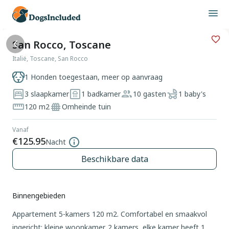
San Rocco, Toscane
Italië, Toscane, San Rocco
1 Honden toegestaan, meer op aanvraag
3 slaapkamer
1 badkamer
10 gasten
1 baby's
120 m2
Omheinde tuin
Vanaf
€125.95
Nacht
Beschikbare data
Binnengebieden
Appartement 5-kamers 120 m2. Comfortabel en smaakvol
ingericht: kleine woonkamer. 2 kamers, elke kamer heeft 1