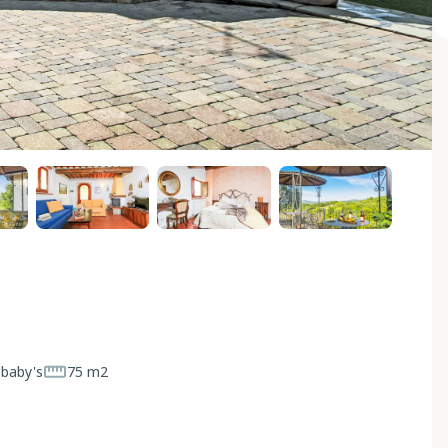
 baby's
75 m2