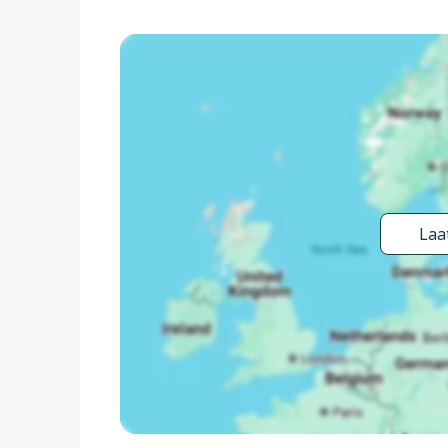
medegebruik, extra), Verwarming ter plaatse te be
Wissel van linnengoed (extra wissel te betalen). 
verzoek (extra). Toegangsweg tot aan het huis. Pa
supermarkt 3 km, restaurant 3 km, bushalte 4 km, 
buurt: Firenze 55 km, Siena 35 km, Arezzo 30 km.
Laat