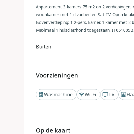
Appartement 3-kamers 75 m2 op 2 verdiepingen, o
woonkamer met 1 divanbed en Sat-TV. Open keuken
Bovenverdieping: 1 2-pers. kamer. 1 kamer met 2 
Maximaal 1 huisdier/hond toegestaan. IT05100
Buiten
Boerenbedrijf waar olijfolie en Chianti DOCG wi
helpen met de wijnoogstt (eind september) en de
olijfboomgaarden en een karakteristiek Toscaans l
Voorzieningen
Siena-Arezzo, ideaal uitgangspunt voor culturele
eigenaren (tegen betaling, transfers en excursies).
Wasmachine
Wi-Fi
TV
Ha
Boerderij "Le Mura", gerenoveerd, omgeven door
het centrum van Bucine, 25 km van het centrum va
op een heuvel, te midden van groen. Voor medege
seizoensgebonden beschikbaarheid: 20.Mei. - 30.Se
schommel). In het complex: restaurant, Internet 
Op de kaart