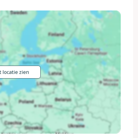
talen, verwarming alleen beschikbaar van 01.Nov. - 27.Mrt..
Schoonmaak op verzoek (extra). Huishoudelijke hulp op
rkeerplaats bij het huis. Levensmiddelenwinkel 3 km,
treinstation "Bucine", thermaalbad 20 km. Attracties in de
 Geschikt voor evenementen.
 locatie zien