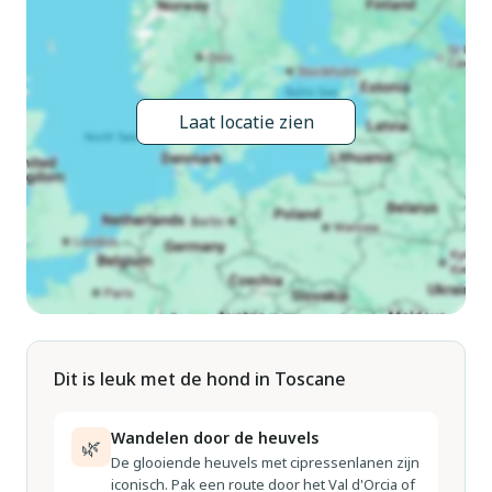
03.Mei. - 27.Sep.). Tafeltennis, patio, prieel, kinderspeelplaats.
In het huis: Internet (WiFi), tafelvoetbal, wasmachine (voor
medegebruik), Verwarming ter plaatse te betalen,
verwarming alleen beschikbaar van 01.Nov. - 04.Apr.. Winkel
Laat locatie zien
700 m, supermarkt 4.5 km, bushalte 100 m, zandstrand
"Viareggio" 60 km, thermaalbad "Montecatini" 10 km.
Golfterrein (18 holes) 13 km. Attracties in de buurt:
Montecarlo 12 km, Pistoia 30 km, San Miniato 38 km, Pisa
55 km. Lokale verkoop van streekproducten. De eigenaar
woont op hetzelfde terrein.
Dit is leuk met de hond in Toscane
Wandelen door de heuvels
🌿
De glooiende heuvels met cipressenlanen zijn
iconisch. Pak een route door het Val d'Orcia of