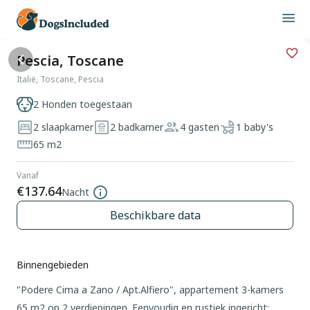
Pescia, Toscane
Italië, Toscane, Pescia
2 Honden toegestaan
2 slaapkamer
2 badkamer
4 gasten
1 baby's
65 m2
Vanaf
€137.64
Nacht
Beschikbare data
Binnengebieden
"Podere Cima a Zano / Apt.Alfiero", appartement 3-kamers
65 m2 op 2 verdiepingen. Eenvoudig en rustiek ingericht: