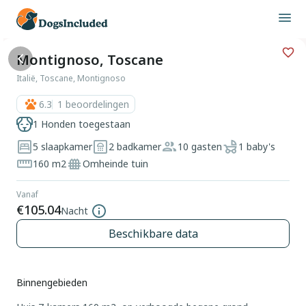
Montignoso, Toscane
Italië, Toscane, Montignoso
6.3
1
beoordelingen
1 Honden toegestaan
5 slaapkamer
2 badkamer
10 gasten
1 baby's
160 m2
Omheinde tuin
Vanaf
€105.04
Nacht
Beschikbare data
Binnengebieden