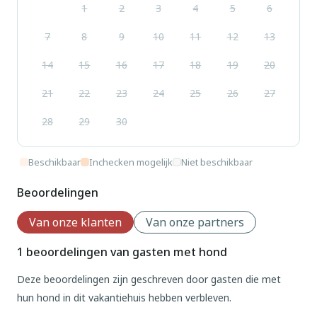
1
2
3
4
5
6
7
8
9
10
11
12
13
14
15
16
17
18
19
20
21
22
23
24
25
26
27
28
29
30
Beschikbaar
Inchecken mogelijk
Niet beschikbaar
Beoordelingen
Van onze klanten
Van onze partners
1 beoordelingen van gasten met hond
Deze beoordelingen zijn geschreven door gasten die met
hun hond in dit vakantiehuis hebben verbleven.