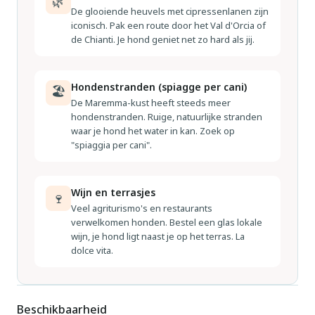
🌿
Wandelgebied Antro del Corchia Levigliani 22 km. Auto
De glooiende heuvels met cipressenlanen zijn
iconisch. Pak een route door het Val d'Orcia of
noodzakelijk. Eigenaar woont in apart huisgedeelte.
de Chianti. Je hond geniet net zo hard als jij.
Hondenstranden (spiagge per cani)
🏖
De Maremma-kust heeft steeds meer
hondenstranden. Ruige, natuurlijke stranden
waar je hond het water in kan. Zoek op
"spiaggia per cani".
Wijn en terrasjes
🍷
Veel agriturismo's en restaurants
verwelkomen honden. Bestel een glas lokale
wijn, je hond ligt naast je op het terras. La
dolce vita.
Beschikbaarheid