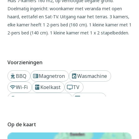
Huis 7-kamers 160 m2, op verhoogde begane grond.
Doelmatig ingericht: woonkamer met veranda met open
haard, eettafel en Sat-TV. Uitgang naar het terras. 3 kamers,
elke kamer heeft 1 2-pers bed (160 cm). 1 kleine kamer met 1
2-pers bed (140 cm). 1 kleine kamer met 1 x 2 stapelbedden.
Eetkamer. Uitgang naar het terras. Keuken (oven, 4
kookpitten (vlammen), broodrooster, waterkoker,
magnetron, diepvriezer, elektrische koffiemachine). Bad/WC,
Voorzieningen
bad/bidet/WC. Gas-verwarming. Verwarming alleen
beschikbaar van 01.11. tot 15.04. Terras. Terrasmeubelen,
BBQ
Magnetron
Wasmachine
barbecue, ligstoelen (4). Mooi uitzicht in de verte op het
Wi-Fi
Koelkast
TV
landschap en de oceaan. Ter beschikking: wasmachine,
kinderbed tot 2 jaar, haardroger. Internet (WiFi, gratis).
Dichtbij strand of kust
Privétuin
Parkeerplaats (omheind, 3 Auto's) bij het huis. Niet rokers
woning. Maximaal 1 huisdier/hond toegestaan. Rookmelders,
brandblusser. IT045011C2SYVILO4W
Op de kaart
Buiten