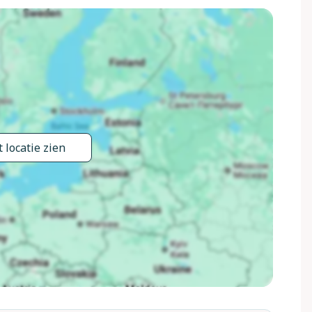
estaurant 200 m, bar 100 m, bushalte "Montefollonico" 100
rand "Marina di Grosseto" 90 km, openluchtzwembad 10 km,
no Terme" 20 km, meer (zwemmen) "Trasimeno" 40 km.
outes 300 m vanaf het huis. Attracties in de buurt:
km, Montalcino 33 km, Siena 60 km. Bekende meren kunnen
i 27 km. Baby uitrusting (incl.). Groepen jongeren
 locatie zien