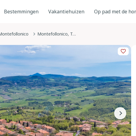
Bestemmingen
Vakantiehuizen
Op pad met de ho
Montefollonico
Montefollonico, Toscane