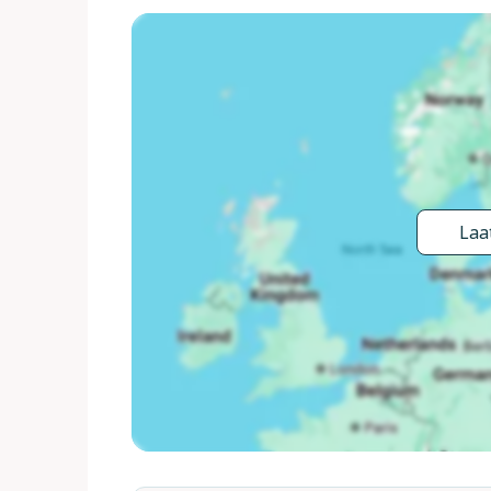
levensmiddelenwinkel 200 m, supermarkt 10 km, r
m, treinstation "Torrita di Siena" 10 km, zandst
overdekt zwembad 10 km, thermaalbad "Chiancia
Golfterrein (9 holes) 18 km, tennis 10 km, wandelr
Montepulciano 10 km, Pienza 11 km, Cortona 33 
gemakkelijk worden bereikt: Trasimeno 40 km, Chius
uitsluitend op aanvraag.
Laat