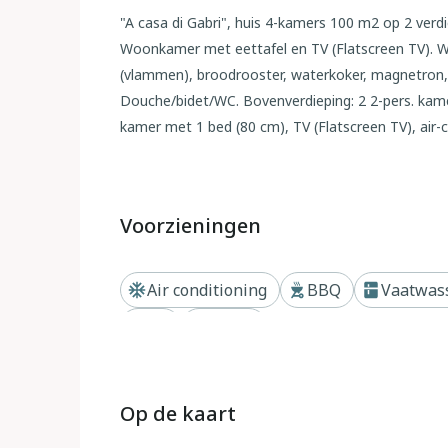
"A casa di Gabri", huis 4-kamers 100 m2 op 2 verdie
Woonkamer met eettafel en TV (Flatscreen TV). 
(vlammen), broodrooster, waterkoker, magnetron, e
Douche/bidet/WC. Bovenverdieping: 2 2-pers. kamer
kamer met 1 bed (80 cm), TV (Flatscreen TV), air-
conditioning. Natuurstenen vloeren. Terras, zithoe
bergruimte. Mooi uitzicht op het landschap en de p
kinderstoel, kinderbed tot 2 jaar, haardroger. Intern
Voorzieningen
woning. Maximaal 2 huisdieren/honden toegestaa
Buiten
Air conditioning
BBQ
Vaatwas
Montefollonico 10 km van Montepulciano: Gezelli
TV
Haard
zeeniveau, van 2 verdiepingen, vrijstaand. In de w
Siena, geïsoleerde, zonnige ligging in een woonwi
meer. Voor alleengebruik: tuin op verschillende n
Op de kaart
tuinmeubelen, barbecue. Berging beschikbaar. Parkee