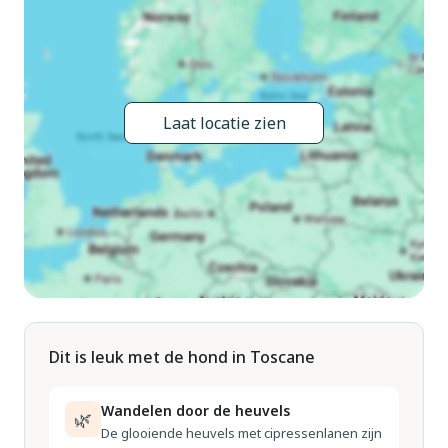
Buitendouche, patio, prieel, barbecue, kinderspeelplaats. In
het complex: Internet (WiFi), wasmachine (voor
medegebruik, extra), fietsen beschikbaar (extra).
Broodjesservice op aanvraag (extra). 500 m lange
toegangsweg (onverharde weg). Parkeerplaats op het
Laat locatie zien
terrein. Winkel 7 km, restaurant 5 km, bushalte 11 km,
treinstation "Scarlino Scalo" 15 km, zandstrand "Follonica"
20 km, meer (zwemmen) "Lago dell´Accesa" 2 km.
Jachthaven 20 km, golfterrein (18 holes) 14 km. Attracties in
de buurt: Follonica 20 km, Castiglione della Pescaia 37 km,
Gavorrano 13 km, Scarlino 18 km, Roccastrada 30 km.
Wandelgebied Parco naturale di Montioni 20 km. Wifi alleen
in de buitenruimtes.
Dit is leuk met de hond in Toscane
Wandelen door de heuvels
🌿
De glooiende heuvels met cipressenlanen zijn