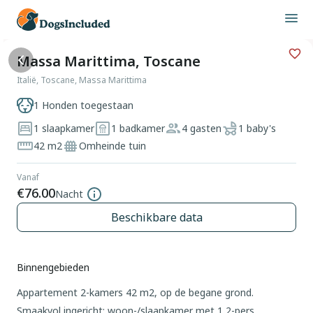
Massa Marittima, Toscane
Italië, Toscane, Massa Marittima
1 Honden toegestaan
1 slaapkamer
1 badkamer
4 gasten
1 baby's
42 m2
Omheinde tuin
Vanaf
€76.00
Nacht
Beschikbare data
Binnengebieden
Appartement 2-kamers 42 m2, op de begane grond.
Smaakvol ingericht: woon-/slaapkamer met 1 2-pers