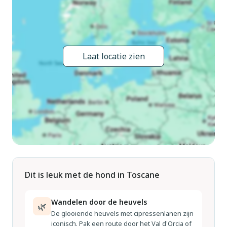
m2 (omheind), tuin op verschillende niveaus met bomen,
weide, openluchtzwembad (13 x 5 m, 116 - 240 cm diepte,
seizoensgebonden beschikbaarheid: 02.Mei. - 03.Okt.).
Buitendouche, kinderspeelplaats. In het huis: wasmachine
Laat locatie zien
(voor medegebruik). 2 km lange smalle toegangsweg
(bergweg). Parkeerplaats op het terrein. Winkel 1 km,
supermarkt 3.6 km, bushalte 900 m, park "Marina di Pisa" 40
km. De eigenaar woont op hetzelfde terrein.
Dit is leuk met de hond in Toscane
Wandelen door de heuvels
🌿
De glooiende heuvels met cipressenlanen zijn
iconisch. Pak een route door het Val d'Orcia of