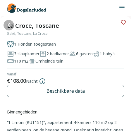
La Croce, Toscane
Italië, Toscane, La Croce
1 Honden toegestaan
3 slaapkamer
2 badkamer
6 gasten
1 baby's
110 m2
Omheinde tuin
Vanaf
€108.00
Nacht
Beschikbare data
Binnengebieden
"I Limoni (BUT151)", appartement 4-kamers 110 m2 op 2
verdiepingen, op de begane grond. Doelmatig ingericht: open