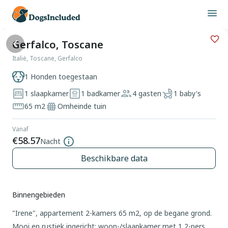
Gerfalco, Toscane
Italië, Toscane, Gerfalco
1 Honden toegestaan
1 slaapkamer
1 badkamer
4 gasten
1 baby's
65 m2
Omheinde tuin
Vanaf
€58.57
Nacht
Beschikbare data
Binnengebieden
"Irene", appartement 2-kamers 65 m2, op de begane grond.
Mooi en rustiek ingericht: woon-/slaapkamer met 1 2-pers