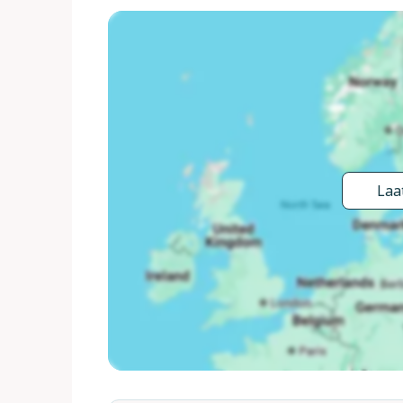
groen. Voor alleengebruik: terrein 1.000 m2 (omh
- 140 cm diepte, seizoensgebonden beschikbaarheid
barbecue, onderhoud zwembad door de eigenaar/tui
Parkeerplaats (voor 4 auto's) op het terrein. Win
restaurant 3 km, bakkerij 5 km, fietsverhuur 5 km,
"Cecina Mare" 80 km, overdekt zwembad 5 km, t
1 km. Attracties in de buurt: San Gimignano 17 km
Geschikt voor families, baby uitrusting (incl.). He
Laat
jongeren uitsluitend op aanvraag. Geschikt voor 