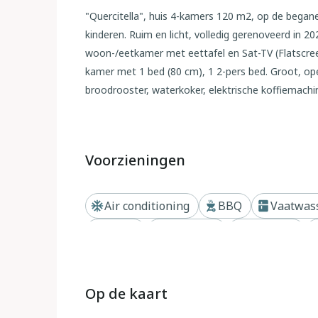
"Quercitella", huis 4-kamers 120 m2, op de begane
kinderen. Ruim en licht, volledig gerenoveerd in 2
woon-/eetkamer met eettafel en Sat-TV (Flatscree
kamer met 1 bed (80 cm), 1 2-pers bed. Groot, op
broodrooster, waterkoker, elektrische koffiemachi
douche/bidet/WC's. Verwarming, air-conditioning (e
tuin. Terrasmeubelen, barbecue, ligstoelen, bergru
wasmachine, strijkijzer, klamboe, kinderstoel, kinde
Voorzieningen
Parkeerplaats (omheind, 4 Auto's). Geschikt voor 
toegestaan. Privé ingang. Er hoeven geen verplich
lokale belasting. Bedlinnen, handdoeken, eindschoo
Air conditioning
BBQ
Vaatwas
IT048012B5J29MYC6E
Haard
Zwembad
Privétuin
Buiten
Moderne, mooi huis "La Quercitella", vrijstaand,
Op de kaart
wijngaarden. 5 km van het centrum van Certaldo, g