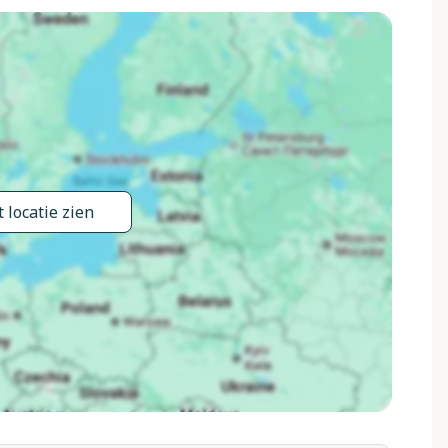
eind), tuin gazon en bomen, openluchtzwembad (4 x 8 m, 140
: 01.Mei. - 15.Okt.). Buitendouche, terras, tuinmeubelen,
nman. In het huis: massage (extra). Fietsverhuur.
kel 5 km, levensmiddelenwinkel 5 km, supermarkt 5 km,
 bushalte 2 km, treinstation "Certaldo" 5 km, zandstrand
hermaalbad "Gambassi Terme" 14 km. Tennis 5 km, manege
, Firenze 50 km, Siena 50 km, Volterra 42 km, Pisa 80 km.
t objekt is geschikt voor 8 volwassenen + 2 kinderen groepen
 locatie zien
evenementen.