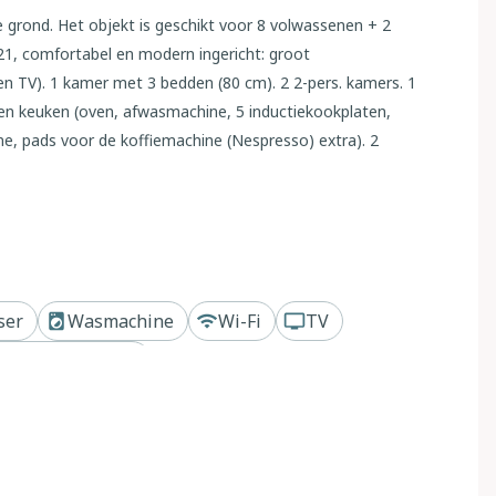
 grond. Het objekt is geschikt voor 8 volwassenen + 2
021, comfortabel en modern ingericht: groot
n TV). 1 kamer met 3 bedden (80 cm). 2 2-pers. kamers. 1
en keuken (oven, afwasmachine, 5 inductiekookplaten,
ne, pads voor de koffiemachine (Nespresso) extra). 2
xtra). Parketvloeren, natuurstenen vloeren. Zithoek in de
imte. Uitzicht op het landschap. Ter beschikking:
rbed tot 2 jaar, haardroger. Internet (WiFi, gratis).
families. Niet rokers woning. Maximaal 1 huisdier/hond
te extra kosten ter plaatse te worden betaald, behalve de
nmaak en alle energiekosten zijn inclusief.
ser
Wasmachine
Wi-Fi
TV
Privé zwembad
 gerenoveerd in 2021, omgeven door weiden, velden en
eïsoleerde, zonnige ligging, 80 km van zee, te midden van