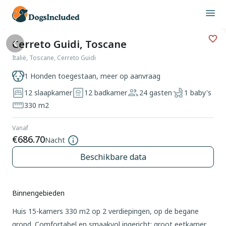
Cerreto Guidi, Toscane
Italië, Toscane, Cerreto Guidi
1 Honden toegestaan, meer op aanvraag
12 slaapkamer
12 badkamer
24 gasten
1 baby's
330 m2
Vanaf
€686.70
Nacht
Beschikbare data
Binnengebieden
Huis 15-kamers 330 m2 op 2 verdiepingen, op de begane
grond. Comfortabel en smaakvol ingericht: groot eetkamer.