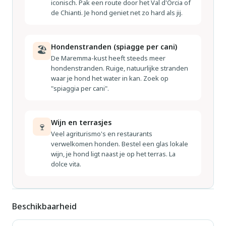
iconisch. Pak een route door het Val d'Orcia of
van Vinci, 45 km van het centrum van Firenze, 53 km van het
de Chianti. Je hond geniet net zo hard als jij.
centrum van Pisa, rustige, zonnige ligging, te midden van
groen. Voor alleengebruik: tuin 15 ha (niet omheind),
openluchtzwembad (11 x 5 m, 140 cm diepte,
Hondenstranden (spiagge per cani)
🏖
seizoensgebonden beschikbaarheid: 15.Mei. - 06.Okt.).
De Maremma-kust heeft steeds meer
hondenstranden. Ruige, natuurlijke stranden
Buitendouche, tuinmeubelen, barbecue, parkeerplaats op het
waar je hond het water in kan. Zoek op
terrein. Winkel 3 km, levensmiddelenwinkel 3 km, supermarkt
"spiaggia per cani".
3 km, bushalte 2.1 km, zandstrand "Versilia" 65 km,
thermaalbad "Montecatini Terme" 22 km. Golfterrein (18
holes) 18 km. Attracties in de buurt: San Miniato 11 km,
Wijn en terrasjes
🍷
Veel agriturismo's en restaurants
Montecatini Terme 22 km, Carmignano 30 km, Lucca 46 km,
verwelkomen honden. Bestel een glas lokale
San Gimignano 48 km, Volterra 59 km. Geschikt voor
wijn, je hond ligt naast je op het terras. La
evenementen. Lokale verkoop van streekproducten. De
dolce vita.
boerderij produceert olie en wijn en organiseert proeverijen
in de kelder.
Beschikbaarheid