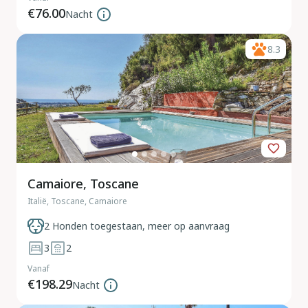
€76.00
Nacht
8.3
Camaiore, Toscane
Italië, Toscane, Camaiore
2 Honden toegestaan, meer op aanvraag
3
2
Vanaf
€198.29
Nacht