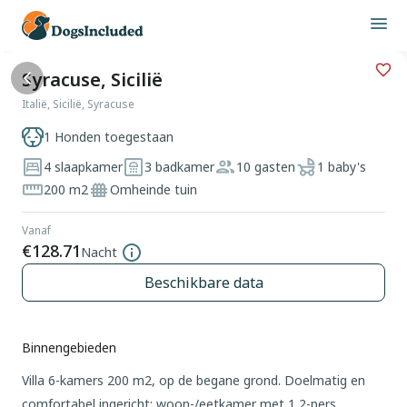
Syracuse, Sicilië
Italië, Sicilië, Syracuse
1 Honden toegestaan
4 slaapkamer
3 badkamer
10 gasten
1 baby's
200 m2
Omheinde tuin
Vanaf
€128.71
Nacht
Beschikbare data
Binnengebieden
Villa 6-kamers 200 m2, op de begane grond. Doelmatig en
comfortabel ingericht: woon-/eetkamer met 1 2-pers