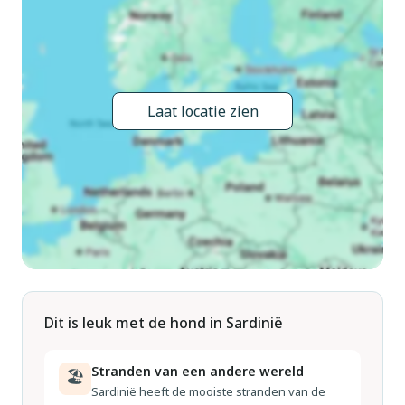
(WiFi), wasmachine, droger (voor medegebruik). Supermarkt
4.3 km, restaurant 1.5 km, bushalte 1 km, zandstrand "Foxi e
Sali" 2 km. Attracties in de buurt: Cagliari 40 km, Chia 14 km,
Parco Acquatico BluFan 16 km. Auto noodzakelijk. Op
aanvraag kan een transfer vanaf de luchthaven naar de
Laat locatie zien
vakantiewoning geregeld worden. Nachtclub/disco in de
buurt 500 m van het huis.
Dit is leuk met de hond in Sardinië
Stranden van een andere wereld
🏖
Sardinië heeft de mooiste stranden van de