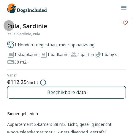
Pula, Sardinië
Italië, Sardinië, Pula
1 Honden toegestaan, meer op aanvraag
1 slaapkamer
1 badkamer
4 gasten
1 baby's
38 m2
Vanaf
€112.25
Nacht
Beschikbare data
Binnengebieden
Appartement 2-kamers 38 m2. Licht, gezellig ingericht:
woon-/slaapkamer met 1 2-pers divanbed, eettafel,